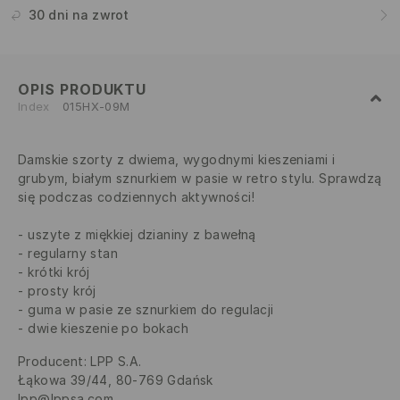
30 dni na zwrot
OPIS PRODUKTU
Index
015HX-09M
Damskie szorty z dwiema, wygodnymi kieszeniami i
grubym, białym sznurkiem w pasie w retro stylu. Sprawdzą
się podczas codziennych aktywności!
uszyte z miękkiej dzianiny z bawełną
regularny stan
krótki krój
prosty krój
guma w pasie ze sznurkiem do regulacji
dwie kieszenie po bokach
Producent
:
LPP S.A.
Łąkowa 39/44, 80-769 Gdańsk
lpp@lppsa.com