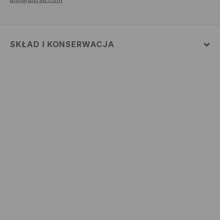
SKŁAD I KONSERWACJA
MATERIAŁ PIERWSZY
:
80% BAWEŁNA, 20% POLIESTER