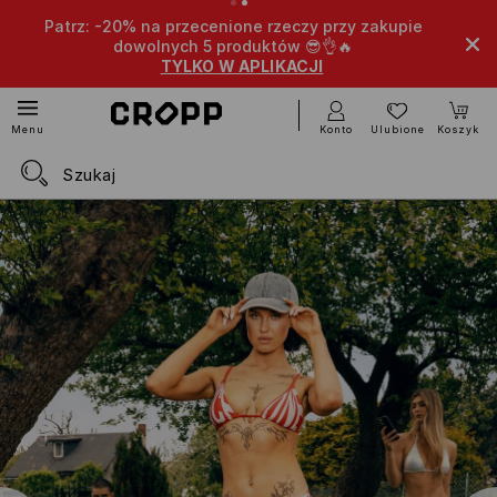
Patrz: -20% na przecenione rzeczy przy zakupie
Extra 
dowolnych 5 produktów 😎👌🔥
TYLKO W APLIKACJI
Konto
Ulubione
Koszyk
Menu