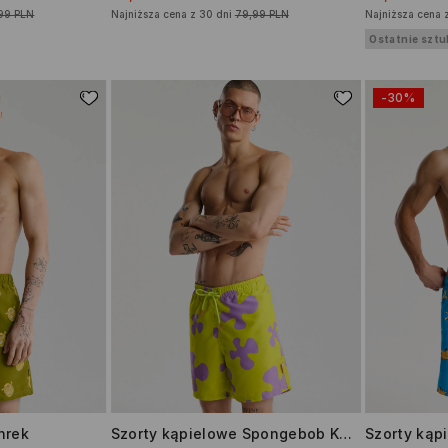
99 PLN
Najniższa cena z 30 dni
79,99 PLN
Najniższa cena 
Ostatnie sztu
-30%
hrek
Szorty kąpielowe Spongebob Kanciastoporty