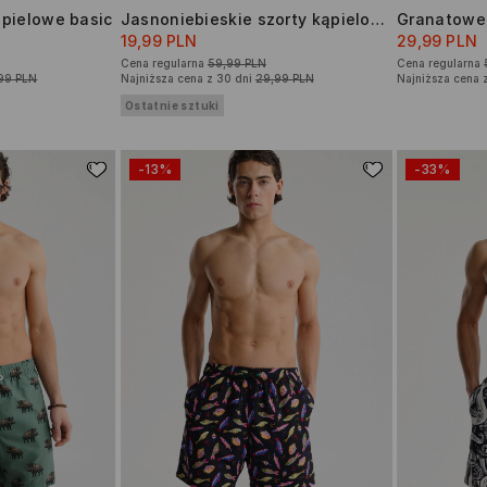
pielowe basic
Jasnoniebieskie szorty kąpielowe basic
19,99 PLN
29,99 PLN
Cena regularna
59,99 PLN
Cena regularna
99 PLN
Najniższa cena z 30 dni
29,99 PLN
Najniższa cena 
Ostatnie sztuki
-13%
-33%