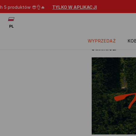
Extra -15% na prze
PL
WYPRZEDAŻ
KOB
Swimwear