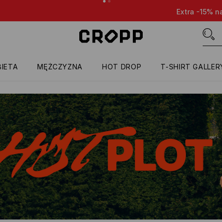
cenione produkty przy zakupie dowolnych 4 itemów 🤩
TYLKO
IETA
MĘŻCZYZNA
HOT DROP
T-SHIRT GALLER