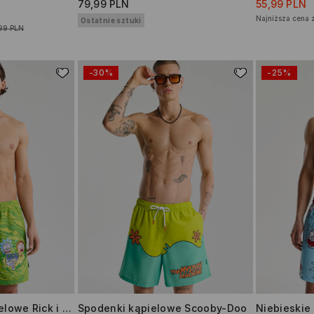
79,99 PLN
55,99 PLN
Najniższa cena 
Ostatnie sztuki
99 PLN
-30%
-25%
Zielone szorty kąpielowe Rick i Morty
Spodenki kąpielowe Scooby-Doo
Niebieskie