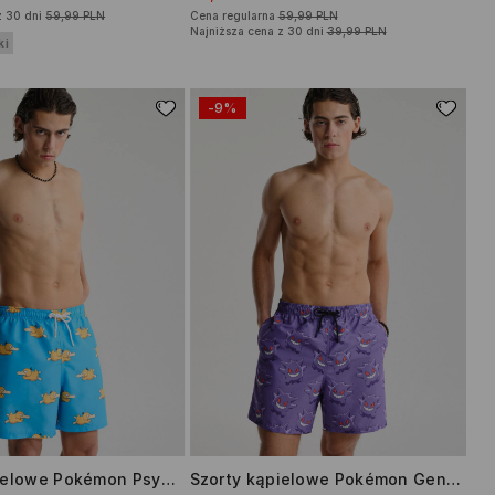
z 30 dni
59,99 PLN
Cena regularna
59,99 PLN
Najniższa cena z 30 dni
39,99 PLN
ki
-9%
Szorty kąpielowe Pokémon Psyduck
Szorty kąpielowe Pokémon Gengar