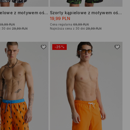
Szorty kąpielowe z motywem ośmiornicy
Szorty kąpielowe z motywem ośmiornicy i czaszek
19,99 PLN
69,99 PLN
Cena regularna
69,99 PLN
z 30 dni
29,99 PLN
Najniższa cena z 30 dni
29,99 PLN
-25%