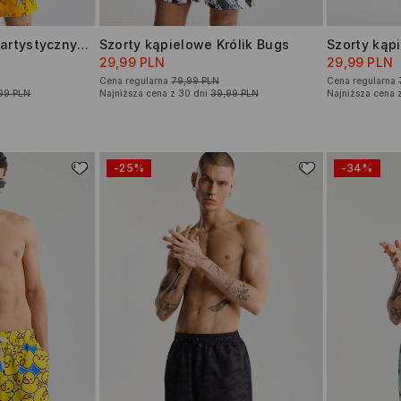
Szorty kąpielowe z artystycznym motywem bananów
Szorty kąpielowe Królik Bugs
Szorty kąp
29,99 PLN
29,99 PLN
Cena regularna
79,99 PLN
Cena regularna
99 PLN
Najniższa cena z 30 dni
39,99 PLN
Najniższa cena 
-25%
-34%