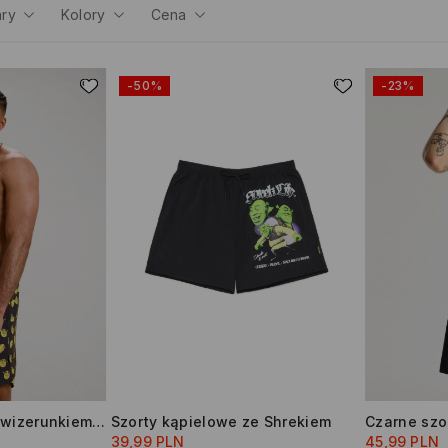
ary
Kolory
Cena
-50%
-23%
Szorty kąpielowe z wizerunkiem Shreka
Szorty kąpielowe ze Shrekiem
Czarne szo
39,99 PLN
45,99 PLN