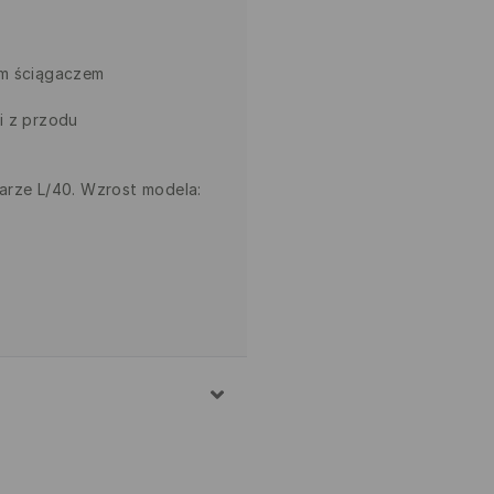
im ściągaczem
i z przodu
arze L/40. Wzrost modela:
EŁNA