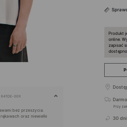
Sprawd
Produkt j
online. W
zapisać s
dostępno
P
Dostę
641DE-00X
Darmo
Przy za
kawami bez przeszycia.
rękawach oraz niewielki
30 dni