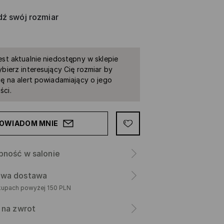
ź swój rozmiar
est aktualnie niedostępny w sklepie
ybierz interesujący Cię rozmiar by
ię na alert powiadamiający o jego
ści.
OWIADOM MNIE
pność w salonie
wa dostawa
kupach powyżej 150 PLN
 na zwrot