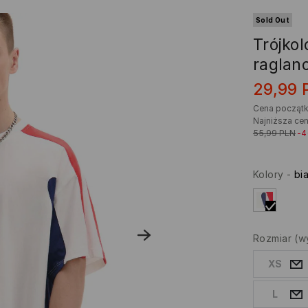
Sold Out
Trójko
raglan
29,99
Cena począt
Najniższa cen
55,99
PLN
-
Kolory
-
bia
Rozmiar
(w
XS
L