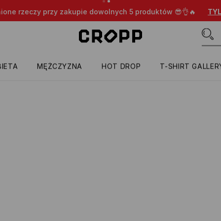
nione rzeczy przy zakupie dowolnych 5 produktów 😎👌🔥
TYL
IETA
MĘŻCZYZNA
HOT DROP
T-SHIRT GALLER