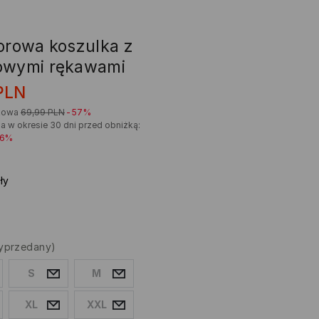
lorowa koszulka z
owymi rękawami
PLN
kowa
69,99
PLN
-57%
a w okresie 30 dni przed obniżką:
46%
ły
yprzedany)
S
M
XL
XXL