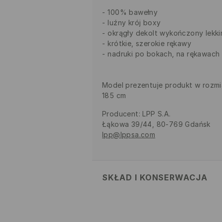
100% bawełny
luźny krój boxy
okrągły dekolt wykończony lekk
krótkie, szerokie rękawy
nadruki po bokach, na rękawach 
Model prezentuje produkt w rozmi
185 cm
Producent
:
LPP S.A.
Łąkowa 39/44, 80-769 Gdańsk
lpp@lppsa.com
SKŁAD I KONSERWACJA
MATERIAŁ PIERWSZY
:
100% BAW