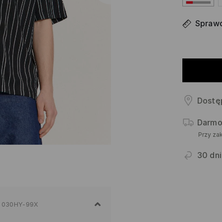
Sprawd
Dostę
Darmo
Przy za
30 dni
030HY-99X