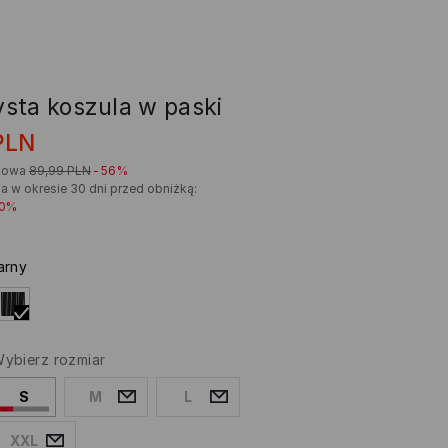
sta koszula w paski
PLN
kowa
89,99
PLN
-56%
a w okresie 30 dni przed obniżką:
20%
arny
ybierz rozmiar
S
M
L
XXL