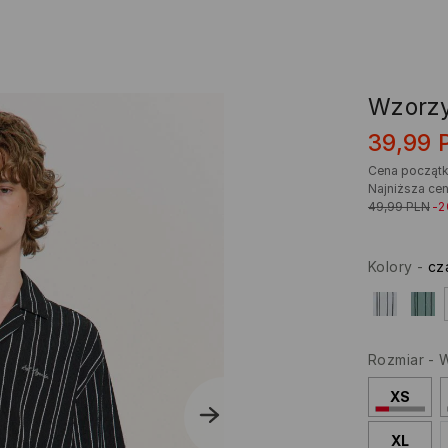
Wzorzy
39,99
Cena począt
Najniższa cen
49,99
PLN
-
Kolory
-
cz
Rozmiar
-
W
XS
XL