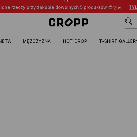
nione rzeczy przy zakupie dowolnych 5 produktów 😎👌🔥
TYL
IETA
MĘŻCZYZNA
HOT DROP
T-SHIRT GALLER