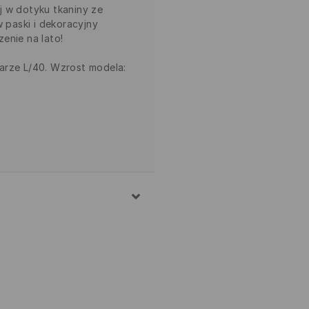
j w dotyku tkaniny ze
w paski i dekoracyjny
enie na lato!
arze L/40. Wzrost modela:
STER, 2% ELASTAN