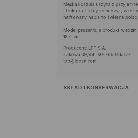
Męska koszula uszyta z przyjemne
strukturą. Luźny kołnierzyk, wzór 
haftowany napis to świetne połącz
Model prezentuje produkt w rozmi
187 cm
Producent
:
LPP S.A.
Łąkowa 39/44, 80-769 Gdańsk
lpp@lppsa.com
SKŁAD I KONSERWACJA
MATERIAŁ PIERWSZY
:
98% POLIE