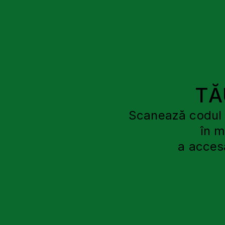
TĂ
Scanează codul d
în 
a acces