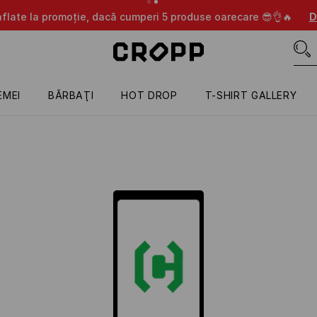
aflate la promoție, dacă cumperi 5 produse oarecare 😎👌🔥
D
EMEI
BĂRBAŢI
HOT DROP
T-SHIRT GALLERY