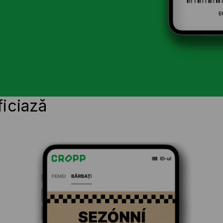
ficiază
i