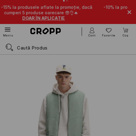
oție, dacă
-10% la produsele aflate la promoție, la achiziț
🔥
a oricare 4 produse 🤩
DOAR ÎN APLICAȚIE
Cont
Favorite
Coș
Meniu