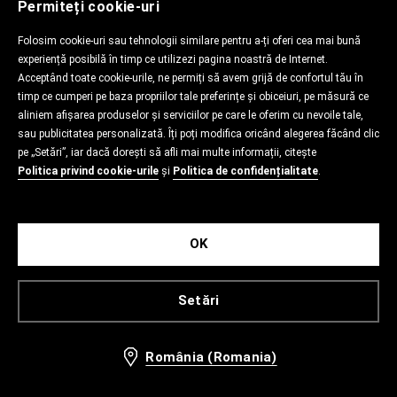
Permiteți cookie-uri
Folosim cookie-uri sau tehnologii similare pentru a-ți oferi cea mai bună
experiență posibilă în timp ce utilizezi pagina noastră de Internet.
Acceptând toate cookie-urile, ne permiți să avem grijă de confortul tău în
timp ce cumperi pe baza propriilor tale preferințe și obiceiuri, pe măsură ce
aliniem afișarea produselor și serviciilor pe care le oferim cu nevoile tale,
sau publicitatea personalizată. Îți poți modifica oricând alegerea făcând clic
pe „Setări”, iar dacă dorești să afli mai multe informații, citește
Politica privind cookie-urile
și
Politica de confidențialitate
.
OK
Setări
România (Romania)