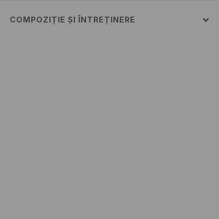
COMPOZIȚIE ȘI ÎNTREȚINERE
Material
:
100% BUMBAC
SPĂLĂLAŢI LA MAŞINĂ DE SPĂLAT, MAX. TEMP.30 °
C, CICLU SCURT
NU FOLOSIŢI ÎNĂLBITOR
NU USCAŢI PRIN CENTRIFUGARE
CĂLCAŢI LA TEMP.MAX. 110 ° C - FĂRĂ ABUR
NU SE CURĂŢA CHIMIC