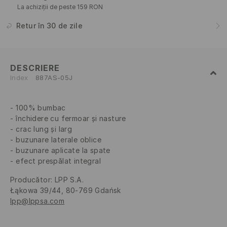
La achiziții de peste 159 RON
Retur în 30 de zile
DESCRIERE
Index
887AS-05J
100% bumbac
închidere cu fermoar și nasture
crac lung și larg
buzunare laterale oblice
buzunare aplicate la spate
efect prespălat integral
Producător
:
LPP S.A.
Łąkowa 39/44, 80-769 Gdańsk
lpp@lppsa.com