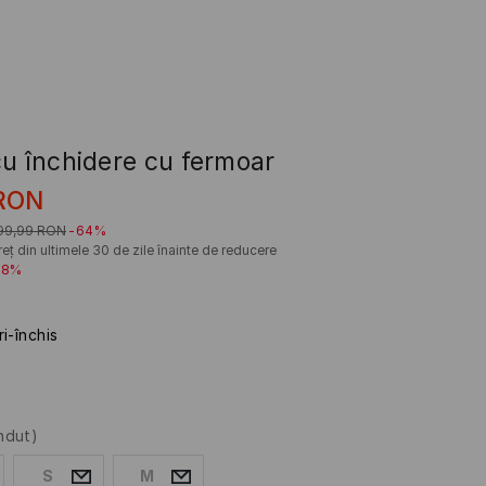
cu închidere cu fermoar
RON
99,99
RON
-64%
eț din ultimele 30 de zile înainte de reducere
28%
ri-închis
ndut)
S
M