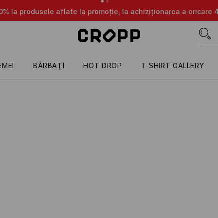
ate la promoție, la achiziționarea a oricare 4 produse 🤩
DOA
EMEI
BĂRBAŢI
HOT DROP
T-SHIRT GALLERY