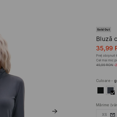
Sold Out
Bluză 
35,99
Preț obișnuit
Cel mai mic pr
49,99
RON
-
Culoare
-
g
Mărime
(vâ
XS