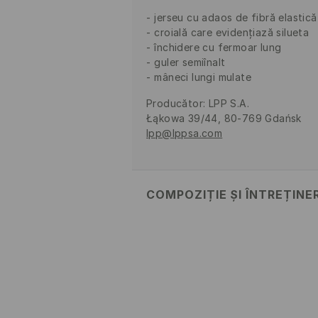
jerseu cu adaos de fibră elastică
croială care evidențiază silueta
închidere cu fermoar lung
guler semiînalt
mâneci lungi mulate
Producător
:
LPP S.A.
Łąkowa 39/44, 80-769 Gdańsk
lpp@lppsa.com
COMPOZIȚIE ȘI ÎNTREȚINE
Material
:
95% POLIESTER, 5% EL
SPĂLĂLAŢI LA MAŞINĂ DE SP
CU ATENŢIE