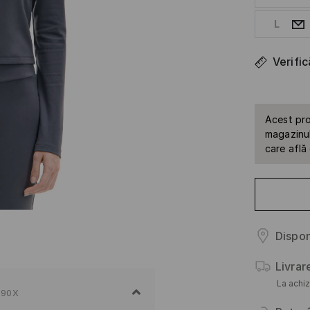
L
Verifi
Acest pro
magazinul 
care află
Dispon
Livrar
La achiz
-90X