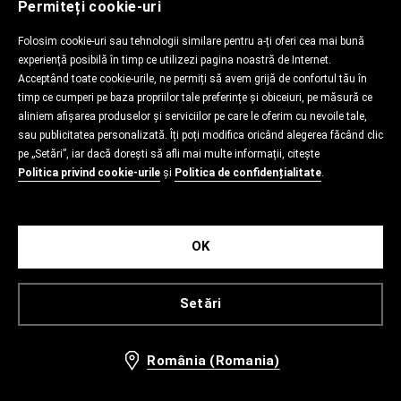
Permiteți cookie-uri
Folosim cookie-uri sau tehnologii similare pentru a-ți oferi cea mai bună
experiență posibilă în timp ce utilizezi pagina noastră de Internet.
Acceptând toate cookie-urile, ne permiți să avem grijă de confortul tău în
timp ce cumperi pe baza propriilor tale preferințe și obiceiuri, pe măsură ce
aliniem afișarea produselor și serviciilor pe care le oferim cu nevoile tale,
sau publicitatea personalizată. Îți poți modifica oricând alegerea făcând clic
pe „Setări”, iar dacă dorești să afli mai multe informații, citește
Politica privind cookie-urile
și
Politica de confidențialitate
.
OK
Setări
România (Romania)