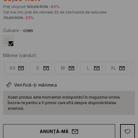
Preț obișnuit
159,99
RON
-63%
Cel mai mic preț din ultimele 30 de zile înainte de reducere
79,99
RON
-25%
Culoare
-
crem
Mărime
(vândut)
XS
S
M
L
XL
X
Verifică-ți mărimea
Acest produs este momentan indisponibil în magazinul online.
Înscrie-te pentru a fi primul care află despre disponibilitatea
acestuia.
ANUNȚĂ-MĂ