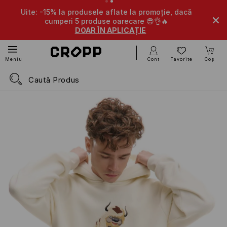
Uite: -15% la produsele aflate la promoție, dacă
cumperi 5 produse oarecare 😎👌🔥
DOAR ÎN APLICAȚIE
Cont
Favorite
Coș
Meniu