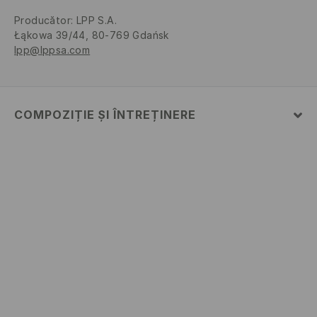
Producător
:
LPP S.A.
Łąkowa 39/44, 80-769 Gdańsk
lpp@lppsa.com
COMPOZIȚIE ȘI ÎNTREȚINERE
Material
:
52% BUMBAC, 48% POLIESTER
SPĂLĂLAŢI LA MAŞINĂ DE SPĂLAT, MAX. TEMP.30 °
C
NU FOLOSIŢI ÎNĂLBITOR
NU USCAŢI PRIN CENTRIFUGARE
CĂLCAŢI LA TEMP.MAX. 110 ° C - FĂRĂ ABUR