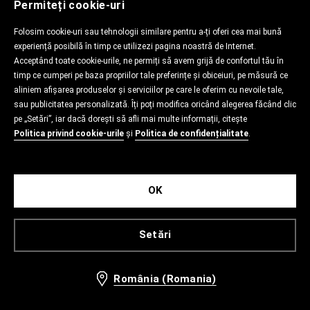
Permiteți cookie-uri
Folosim cookie-uri sau tehnologii similare pentru a-ți oferi cea mai bună
experiență posibilă în timp ce utilizezi pagina noastră de Internet.
Acceptând toate cookie-urile, ne permiți să avem grijă de confortul tău în
timp ce cumperi pe baza propriilor tale preferințe și obiceiuri, pe măsură ce
aliniem afișarea produselor și serviciilor pe care le oferim cu nevoile tale,
sau publicitatea personalizată. Îți poți modifica oricând alegerea făcând clic
pe „Setări”, iar dacă dorești să afli mai multe informații, citește
Politica privind cookie-urile
și
Politica de confidențialitate
.
OK
Setări
România (Romania)