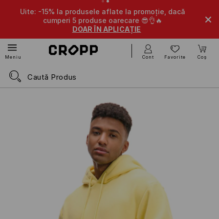
Uite: -15% la produsele aflate la promoție, dacă
-1
cumperi 5 produse oarecare 😎👌🔥
DOAR ÎN APLICAȚIE
Cont
Favorite
Coș
Meniu