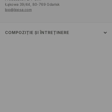
Łąkowa 39/44, 80-769 Gdańsk
lpp@lppsa.com
COMPOZIȚIE ȘI ÎNTREȚINERE
Material
:
70% BUMBAC, 30% POLIESTER
SPĂLĂLAŢI LA MAŞINĂ DE SPĂLAT, MAX. TEMP.30 °
C
NU FOLOSIŢI ÎNĂLBITOR
NU USCAŢI PRIN CENTRIFUGARE
CĂLCAŢI LA TEMP.MAX. 110 ° C - FĂRĂ ABUR
NU SE CURĂŢA CHIMIC