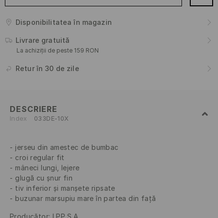
Disponibilitatea în magazin
Livrare gratuită
La achiziții de peste 159 RON
Retur în 30 de zile
DESCRIERE
Index
033DE-10X
jerseu din amestec de bumbac
croi regular fit
mâneci lungi, lejere
glugă cu șnur fin
tiv inferior și manșete ripsate
buzunar marsupiu mare în partea din față
Producător
:
LPP S.A.