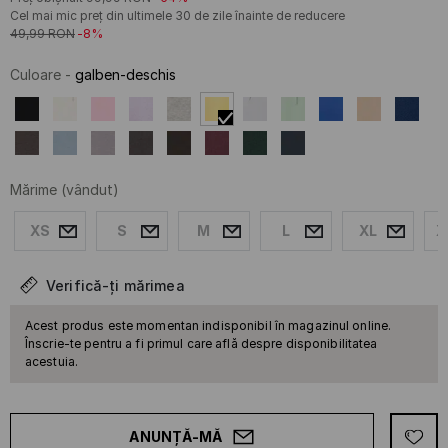
Cel mai mic preț din ultimele 30 de zile înainte de reducere
49,99
RON
-8%
Culoare
-
galben-deschis
Mărime
(vândut)
XS
S
M
L
XL
X
Verifică-ți mărimea
Acest produs este momentan indisponibil în magazinul online.
Înscrie-te pentru a fi primul care află despre disponibilitatea
acestuia.
ANUNȚĂ-MĂ