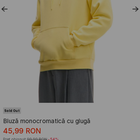
Sold Out
Bluză monocromatică cu glugă
45,99
RON
Preț obișnuit
99,99
RON
-54%