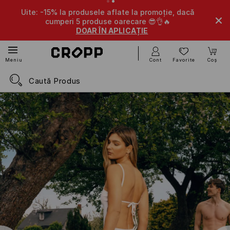
Uite: -15% la produsele aflate la promoție, dacă
cumperi 5 produse oarecare 😎👌🔥
DOAR ÎN APLICAȚIE
Cont
Favorite
Coș
Meniu