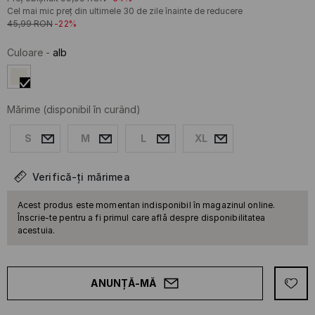
Cel mai mic preț din ultimele 30 de zile înainte de reducere
45,99
RON
-22%
Culoare
-
alb
Mărime
(disponibil în curând)
S
M
L
XL
Verifică-ți mărimea
Acest produs este momentan indisponibil în magazinul online.
Înscrie-te pentru a fi primul care află despre disponibilitatea
acestuia.
ANUNȚĂ-MĂ