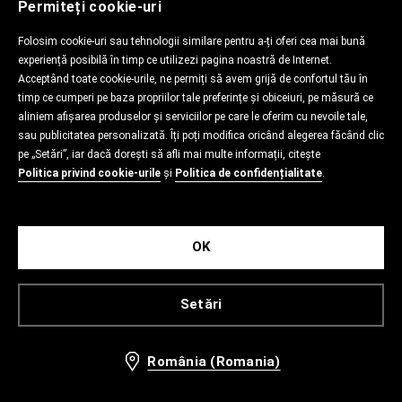
Permiteți cookie-uri
Folosim cookie-uri sau tehnologii similare pentru a-ți oferi cea mai bună
experiență posibilă în timp ce utilizezi pagina noastră de Internet.
Acceptând toate cookie-urile, ne permiți să avem grijă de confortul tău în
timp ce cumperi pe baza propriilor tale preferințe și obiceiuri, pe măsură ce
aliniem afișarea produselor și serviciilor pe care le oferim cu nevoile tale,
sau publicitatea personalizată. Îți poți modifica oricând alegerea făcând clic
pe „Setări”, iar dacă dorești să afli mai multe informații, citește
Politica privind cookie-urile
și
Politica de confidențialitate
.
OK
Setări
România (Romania)