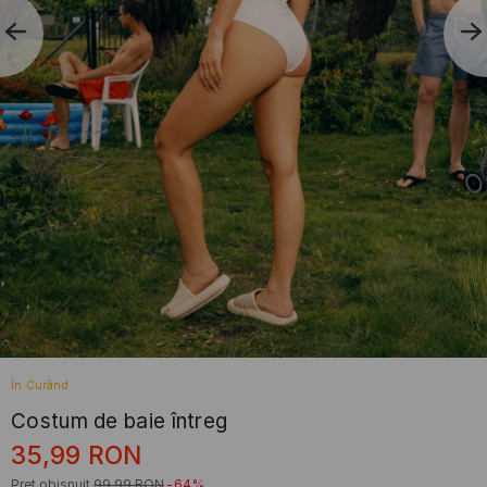
În Curând
Costum de baie întreg
35,99
RON
Preț obișnuit
99,99
RON
-64%