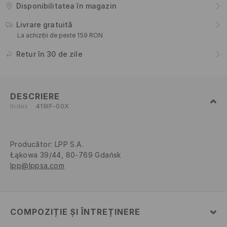
Disponibilitatea în magazin
Livrare gratuită
La achiziții de peste 159 RON
Retur în 30 de zile
DESCRIERE
Index
419IF-00X
Producător
:
LPP S.A.
Łąkowa 39/44, 80-769 Gdańsk
lpp@lppsa.com
COMPOZIȚIE ȘI ÎNTREȚINERE