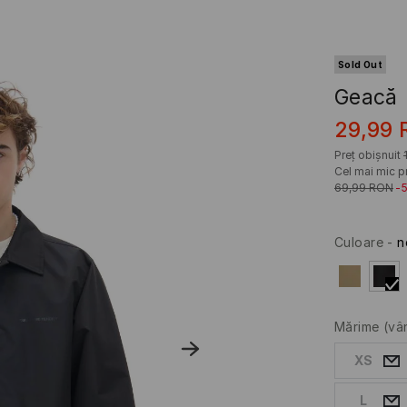
Sold Out
Geacă
29,99
Preț obișnuit
Cel mai mic pr
69,99
RON
-
Culoare
-
n
Mărime
(vâ
XS
L