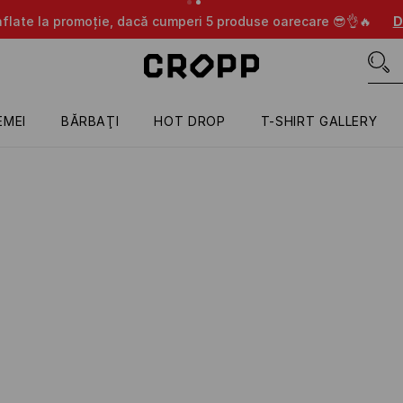
aflate la promoție, dacă cumperi 5 produse oarecare 😎👌🔥
D
EMEI
BĂRBAŢI
HOT DROP
T-SHIRT GALLERY