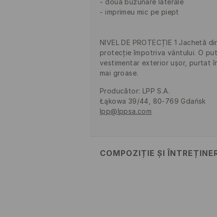
două buzunare laterale
imprimeu mic pe piept
NIVEL DE PROTECȚIE 1 Jachetă din
protecție împotriva vântului. O put
vestimentar exterior ușor, purtat î
mai groase.
Producător
:
LPP S.A.
Łąkowa 39/44, 80-769 Gdańsk
lpp@lppsa.com
COMPOZIȚIE ȘI ÎNTREȚINE
Material
:
100% POLIESTER
Umplutură
:
100% POLIESTER