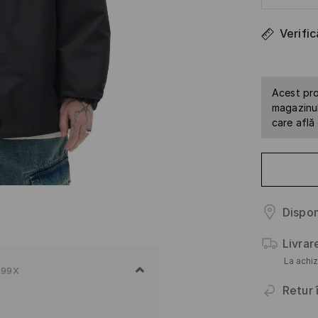
Verifi
Acest pro
magazinul 
care află
Dispon
Livrar
La achiz
-99X
Retur 