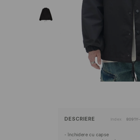
DESCRIERE
Index
8091Y
închidere cu capse