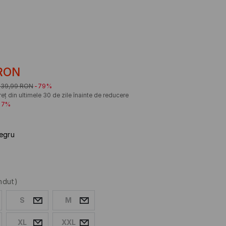
RON
139,99
RON
-79%
eț din ultimele 30 de zile înainte de reducere
57%
egru
ndut)
S
M
XL
XXL