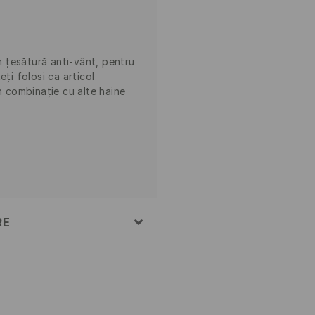
 țesătură anti-vânt, pentru
eți folosi ca articol
n combinație cu alte haine
RE