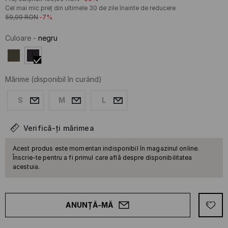
Cel mai mic preț din ultimele 30 de zile înainte de reducere
59,99
RON
-7%
Culoare
-
negru
Mărime
(disponibil în curând)
S
M
L
Verifică-ți mărimea
Acest produs este momentan indisponibil în magazinul online.
Înscrie-te pentru a fi primul care află despre disponibilitatea
acestuia.
ANUNȚĂ-MĂ