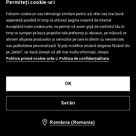
Permiteți cookie-uri
Folosim cookie-uri sau tehnologii similare pentru a-ți oferi cea mai bună
experiență posibilă în timp ce utilizezi pagina noastră de Internet.
Acceptând toate cookie-urile, ne permiți să avem grijă de confortul tău în
timp ce cumperi pe baza propriilor tale preferințe și obiceiuri, pe măsură ce
aliniem afișarea produselor și serviciilor pe care le oferim cu nevoile tale,
sau publicitatea personalizată. Îți poți modifica oricând alegerea făcând clic
pe „Setări”, iar dacă dorești să afli mai multe informații, citește
Politica privind cookie-urile
și
Politica de confidențialitate
.
OK
Setări
România (Romania)