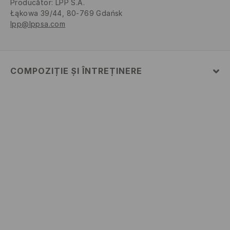
Producător
:
LPP S.A.
Łąkowa 39/44, 80-769 Gdańsk
lpp@lppsa.com
COMPOZIȚIE ȘI ÎNTREȚINERE
PRIMUL MATERIAL
:
100% POLIAMIDĂ
PRIMA CAPTUSEALA
:
100% POLIESTER
SPĂLARE ÎN MAȘINĂ - PROCES UȘOR, USCAT PLAT DUPĂ
"AGITARE"