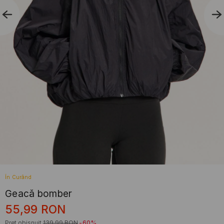
În Curând
Geacă bomber
55,99
RON
Preț obișnuit
139,99
RON
-60%