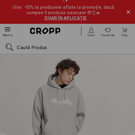
Uite: -15% la produsele aflate la promoție, dacă
cumperi 5 produse oarecare 😎👌🔥
DOAR ÎN APLICAȚIE
Cont
Favorite
Coș
Meniu