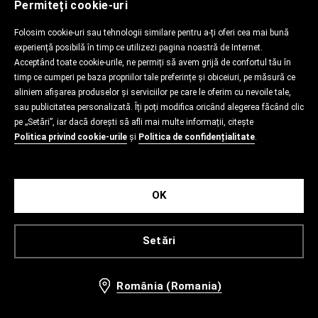
Permiteți cookie-uri
Folosim cookie-uri sau tehnologii similare pentru a-ți oferi cea mai bună
experiență posibilă în timp ce utilizezi pagina noastră de Internet.
Acceptând toate cookie-urile, ne permiți să avem grijă de confortul tău în
timp ce cumperi pe baza propriilor tale preferințe și obiceiuri, pe măsură ce
aliniem afișarea produselor și serviciilor pe care le oferim cu nevoile tale,
sau publicitatea personalizată. Îți poți modifica oricând alegerea făcând clic
pe „Setări”, iar dacă dorești să afli mai multe informații, citește
Politica privind cookie-urile
și
Politica de confidențialitate
.
OK
Setări
România (Romania)