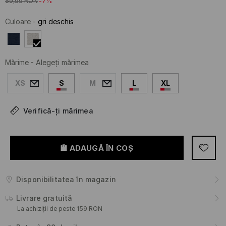
59,99
RON
-7%
Culoare
-
gri deschis
Mărime
-
Alegeţi mărimea
XS
S
M
L
XL
Verifică-ți mărimea
ADAUGĂ ÎN COŞ
Disponibilitatea în magazin
Livrare gratuită
La achiziții de peste 159 RON