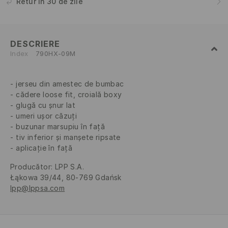
Retur în 30 de zile
DESCRIERE
Index
790HX-09M
jerseu din amestec de bumbac
cădere loose fit, croială boxy
glugă cu șnur lat
umeri ușor căzuți
buzunar marsupiu în față
tiv inferior și manșete ripsate
aplicație în față
Producător
:
LPP S.A.
Łąkowa 39/44, 80-769 Gdańsk
lpp@lppsa.com