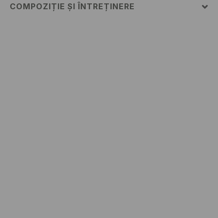
COMPOZIȚIE ȘI ÎNTREȚINERE
52% BUMBAC, 48% POLIESTER