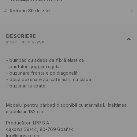
Retur în 30 de zile
DESCRIERE
Index
437FN-99X
bumbac cu adaos de fibră elastică
pantaloni jogger regular
buzunare frontale pe diagonală
două buzunare aplicate mari, cu clapă
buzunar la spate
Modelul pentru bărbați disponibil cu mărimile L. înălțimea
modelului: 182 cm
Producător
:
LPP S.A.
Łąkowa 39/44, 80-769 Gdańsk
lpp@lppsa.com