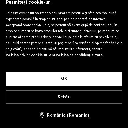
Permiteți cookie-uri
Folosim cookie-uri sau tehnologii similare pentru a-ți oferi cea mai bună
experiență posibilă în timp ce utilizezi pagina noastră de Internet.
Acceptând toate cookie-urile, ne permiți să avem grijă de confortul tău în
timp ce cumperi pe baza propriilor tale preferințe și obiceiuri, pe măsură ce
aliniem afișarea produselor și serviciilor pe care le oferim cu nevoile tale,
sau publicitatea personalizată. Îți poți modifica oricând alegerea făcând clic
pe „Setări”, iar dacă dorești să afli mai multe informații, citește
Politica privind cookie-urile
și
Politica de confidențialitate
.
OK
Setări
România (Romania)