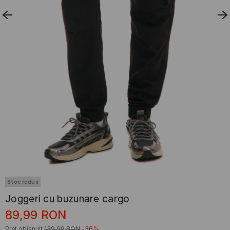
Stoc redus
Joggeri cu buzunare cargo
89,99
RON
Preț obișnuit
139,99
RON
-36%