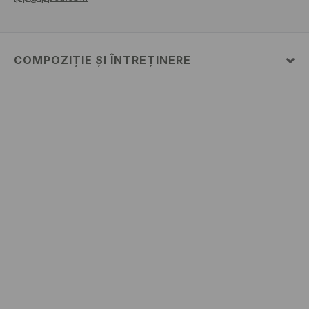
COMPOZIȚIE ȘI ÎNTREȚINERE
PRIMUL MATERIAL
:
98% BUMBAC, 2% ELASTAN
SPĂLAŢI ÎMPREUNA CU CULORI SIMILARE
NU FOLOSIŢI ÎNĂLBITOR
NU CĂLCAŢI
NU SE CURĂŢA CHIMIC
SPĂLĂLAŢI LA MAŞINĂ DE SPĂLAT, MAX. TEMP.30 °
C
NU USCAŢI PRIN CENTRIFUGARE