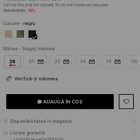
Cel mai mic preț din ultimele 30 de zile înainte de reducere
109,99
RON
-18%
Culoare
-
negru
Mărime
-
Alegeţi mărimea
28
30
32
34
36
38
Verifică-ți mărimea
ADAUGĂ ÎN COŞ
Disponibilitatea în magazin
Livrare gratuită
La achiziții de peste 159 RON