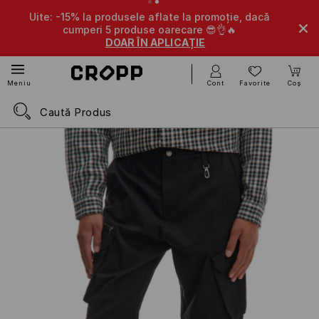
Uite: -15% la produsele aflate la promoție, dacă
cumperi 5 produse oarecare 😎👌🔥
DOAR ÎN APLICAȚIE
Cont
Favorite
Coș
Meniu