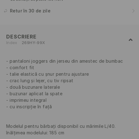
Retur în 30 de zile
DESCRIERE
Index
269HY-99X
pantaloni joggers din jerseu din amestec de bumbac
comfort fit
talie elastică cu șnur pentru ajustare
crac lung și lejer, cu tiv ripsat
două buzunare laterale
buzunar aplicat la spate
imprimeu integral
cu inscripție în față
Modelul pentru bărbați disponibil cu mărimile L/40.
înălțimea modelului: 185 cm