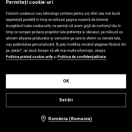
Permiteți cookie-uri
Folosim cookie-uri sau tehnologii similare pentru a-ți oferi cea mai bună
experiență posibilă în timp ce utilizezi pagina noastră de Internet.
Acceptând toate cookie-urile, ne permiți să avem grijă de confortul tău în
timp ce cumperi pe baza propriilor tale preferințe și obiceiuri, pe măsură ce
aliniem afișarea produselor și serviciilor pe care le oferim cu nevoile tale,
sau publicitatea personalizată. Îți poți modifica oricând alegerea făcând clic
pe „Setări”, iar dacă dorești să afli mai multe informații, citește
Politica privind cookie-urile
și
Politica de confidențialitate
.
OK
Setări
România (Romania)