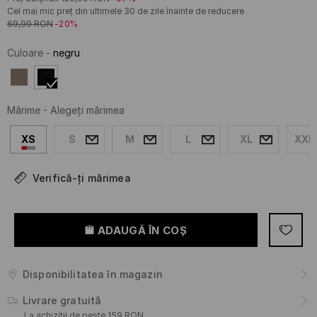
Cel mai mic preț din ultimele 30 de zile înainte de reducere
69,99
RON
-20%
Culoare
-
negru
Mărime
-
Alegeţi mărimea
XS
S
M
L
XL
XXL
Verifică-ți mărimea
ADAUGĂ ÎN COŞ
Disponibilitatea în magazin
Livrare gratuită
La achiziții de peste 159 RON