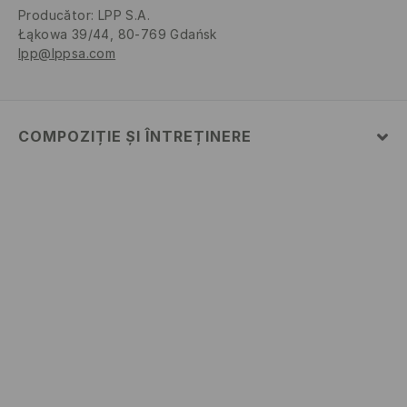
Producător
:
LPP S.A.
Łąkowa 39/44, 80-769 Gdańsk
lpp@lppsa.com
COMPOZIȚIE ȘI ÎNTREȚINERE
52% BUMBAC, 48% POLIESTER