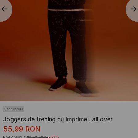
Stoc redus
Joggers de trening cu imprimeu all over
55,99
RON
Preț obișnuit
129,99
RON
-57%