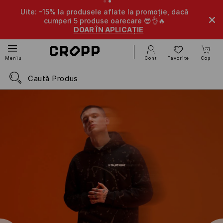
Uite: -15% la produsele aflate la promoție, dacă
cumperi 5 produse oarecare 😎👌🔥
DOAR ÎN APLICAȚIE
Cont
Favorite
Coș
Meniu