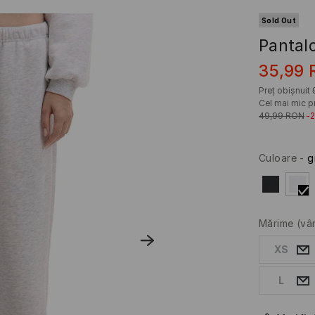
Sold Out
Pantalo
35,99
Preț obișnuit
Cel mai mic pr
49,99
RON
-
Culoare
-
g
Mărime
(vâ
XS
L