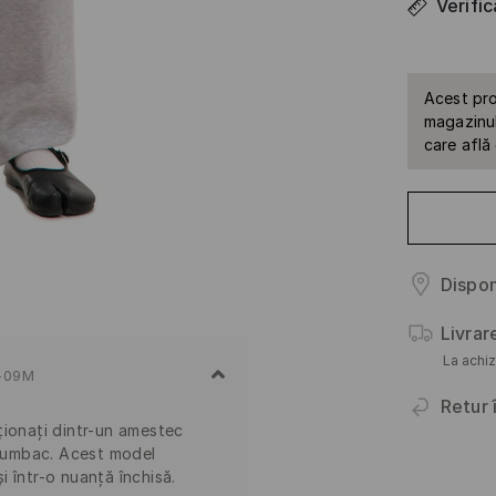
Verifi
Acest pro
magazinul 
care află
Dispon
Livrar
La achiz
-09M
Retur 
ționați dintr-un amestec
 bumbac. Acest model
și într-o nuanță închisă.