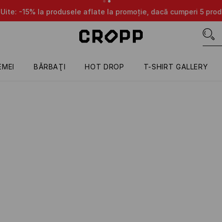
aflate la promoție, dacă cumperi 5 produse oarecare 😎👌🔥
D
EMEI
BĂRBAŢI
HOT DROP
T-SHIRT GALLERY