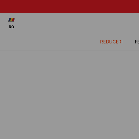
Uite: -15% la produsele 
RO
REDUCERI
F