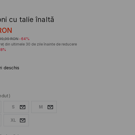
ni cu talie înaltă
RON
99,99
RON
-64%
eț din ultimele 30 de zile înainte de reducere
28%
ri deschis
ndut)
S
M
XL