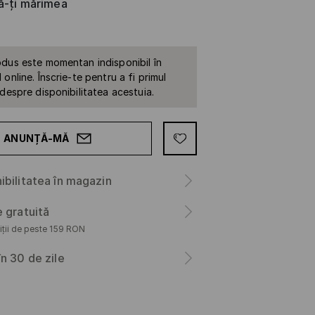
că-ți mărimea
dus este momentan indisponibil în
online. Înscrie-te pentru a fi primul
 despre disponibilitatea acestuia.
ANUNȚĂ-MĂ
ibilitatea în magazin
e gratuită
iții de peste 159 RON
în 30 de zile