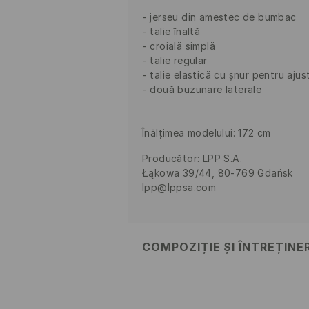
jerseu din amestec de bumbac
talie înaltă
croială simplă
talie regular
talie elastică cu șnur pentru ajus
două buzunare laterale
Înălţimea modelului: 172 cm
Producător
:
LPP S.A.
Łąkowa 39/44, 80-769 Gdańsk
lpp@lppsa.com
COMPOZIȚIE ȘI ÎNTREȚINE
Material
:
60% BUMBAC, 40% POL