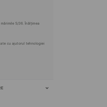
mărimile S/36. Înălţimea
ate cu ajutorul tehnologiei
RE
 34% POLIESTER, 19%