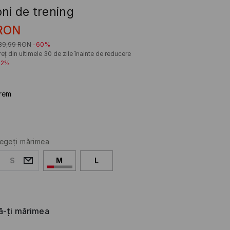
ni de trening
RON
89,99
RON
-60%
eț din ultimele 30 de zile înainte de reducere
22%
rem
egeţi mărimea
S
M
L
că-ți mărimea