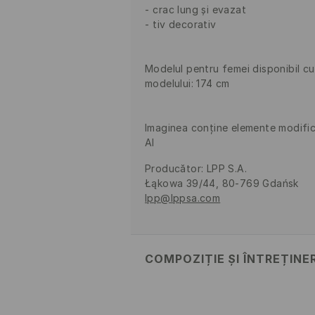
crac lung și evazat
tiv decorativ
Modelul pentru femei disponibil cu 
modelului: 174 cm
Imaginea conține elemente modific
AI
Producător
:
LPP S.A.
Łąkowa 39/44, 80-769 Gdańsk
lpp@lppsa.com
COMPOZIȚIE ȘI ÎNTREȚINE
PRIMUL MATERIAL
:
43% VISCOZĂ,