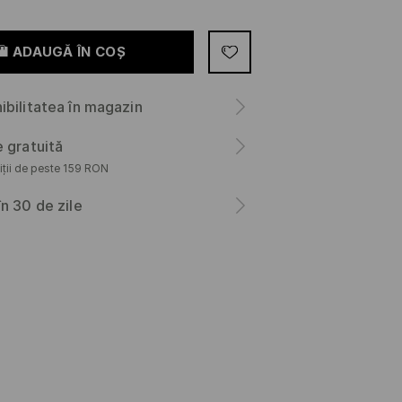
ADAUGĂ ÎN COŞ
ibilitatea în magazin
e gratuită
iții de peste 159 RON
în 30 de zile