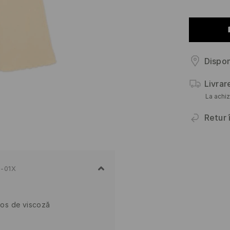
Dispon
Livrar
La achiz
Retur 
-01X
daos de viscoză