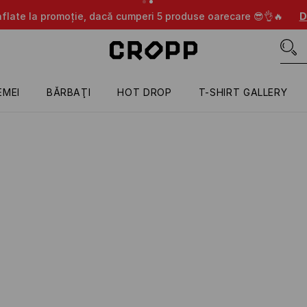
aflate la promoție, dacă cumperi 5 produse oarecare 😎👌🔥
D
EMEI
BĂRBAŢI
HOT DROP
T-SHIRT GALLERY