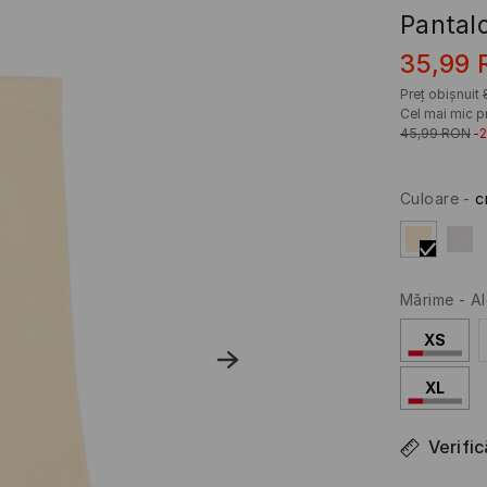
Pantalo
35,99
Preț obișnuit
Cel mai mic pr
45,99
RON
-
Culoare
-
c
Mărime
-
Al
XS
XL
Verifi