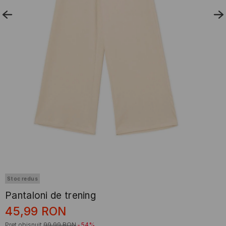
Stoc redus
Pantaloni de trening
45,99
RON
Preț obișnuit
99,99
RON
-54%