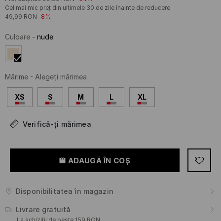
Cel mai mic preț din ultimele 30 de zile înainte de reducere
49,99
RON
-8%
Culoare
-
nude
Mărime
-
Alegeţi mărimea
XS
S
M
L
XL
Verifică-ți mărimea
ADAUGĂ ÎN COŞ
Disponibilitatea în magazin
Livrare gratuită
La achiziții de peste 159 RON