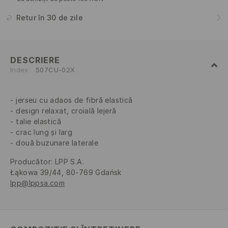
Retur în 30 de zile
DESCRIERE
Index
507CU-02X
jerseu cu adaos de fibră elastică
design relaxat, croială lejeră
talie elastică
crac lung și larg
două buzunare laterale
Producător
:
LPP S.A.
Łąkowa 39/44, 80-769 Gdańsk
lpp@lppsa.com