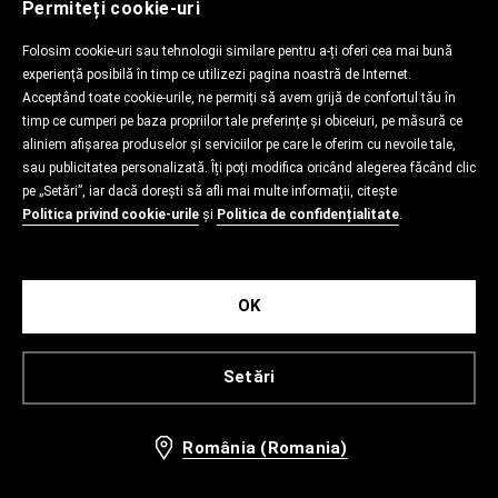
Permiteți cookie-uri
Folosim cookie-uri sau tehnologii similare pentru a-ți oferi cea mai bună
experiență posibilă în timp ce utilizezi pagina noastră de Internet.
Acceptând toate cookie-urile, ne permiți să avem grijă de confortul tău în
timp ce cumperi pe baza propriilor tale preferințe și obiceiuri, pe măsură ce
aliniem afișarea produselor și serviciilor pe care le oferim cu nevoile tale,
sau publicitatea personalizată. Îți poți modifica oricând alegerea făcând clic
pe „Setări”, iar dacă dorești să afli mai multe informații, citește
Politica privind cookie-urile
și
Politica de confidențialitate
.
OK
Setări
România (Romania)