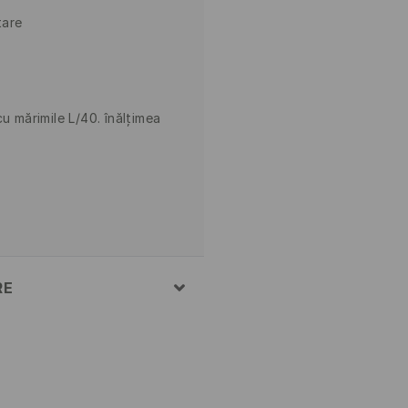
tare
u mărimile L/40. înălțimea
RE
° C