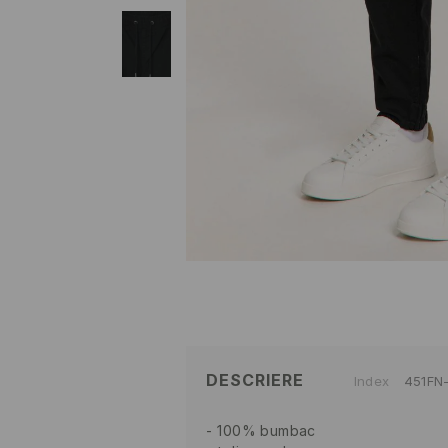
DESCRIERE
Index
451FN
100% bumbac