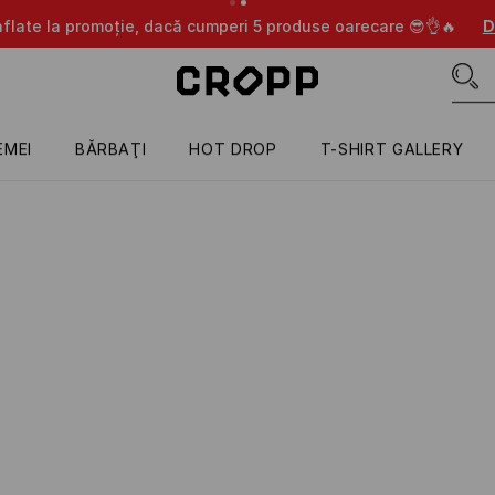
aflate la promoție, dacă cumperi 5 produse oarecare 😎👌🔥
D
EMEI
BĂRBAŢI
HOT DROP
T-SHIRT GALLERY