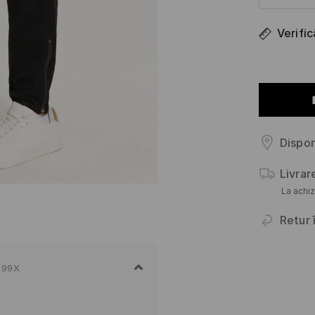
Verifi
Dispon
Livrar
La achiz
Retur 
-99X