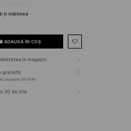
că-ți mărimea
ADAUGĂ ÎN COŞ
ibilitatea în magazin
e gratuită
iții de peste 159 RON
în 30 de zile