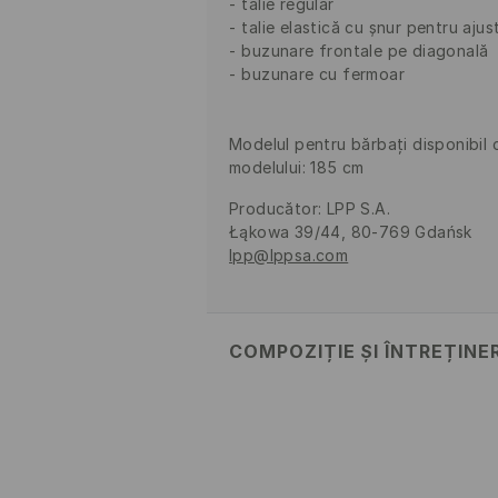
talie regular
talie elastică cu șnur pentru ajus
buzunare frontale pe diagonală
buzunare cu fermoar
Modelul pentru bărbați disponibil c
modelului: 185 cm
Producător
:
LPP S.A.
Łąkowa 39/44, 80-769 Gdańsk
lpp@lppsa.com
COMPOZIȚIE ȘI ÎNTREȚINE
PRIMUL MATERIAL
:
100% BUMBAC
CĂLCAŢI LA TEMP.MAX. 150 