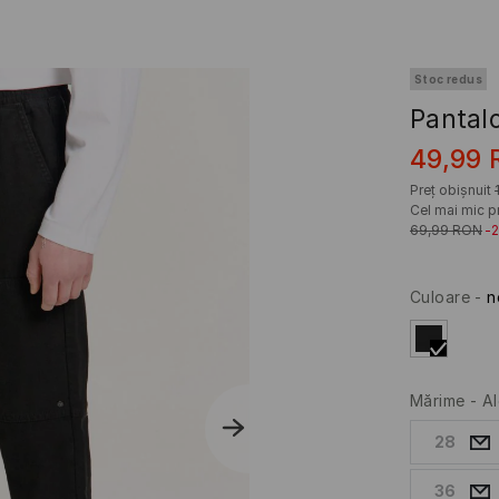
Stoc redus
Pantal
49,99
Preț obișnuit
Cel mai mic pr
69,99
RON
-
Culoare
-
n
Mărime
-
Al
28
36