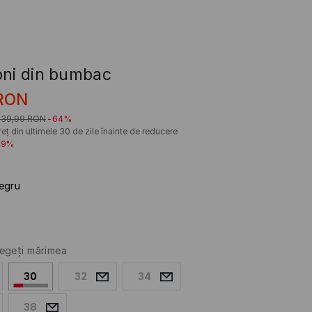
oni din bumbac
RON
139,99
RON
-64%
eț din ultimele 30 de zile înainte de reducere
29%
egru
egeţi mărimea
30
32
34
38