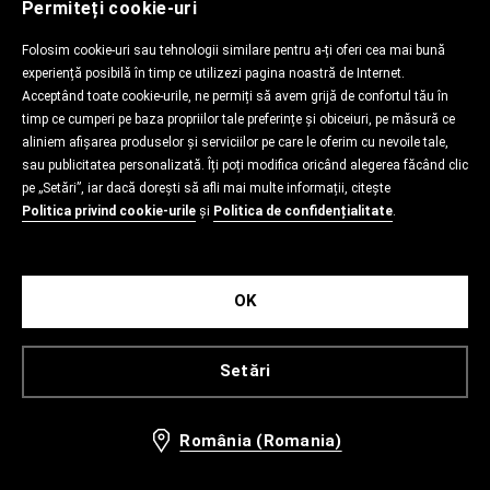
Permiteți cookie-uri
Folosim cookie-uri sau tehnologii similare pentru a-ți oferi cea mai bună
experiență posibilă în timp ce utilizezi pagina noastră de Internet.
Acceptând toate cookie-urile, ne permiți să avem grijă de confortul tău în
timp ce cumperi pe baza propriilor tale preferințe și obiceiuri, pe măsură ce
aliniem afișarea produselor și serviciilor pe care le oferim cu nevoile tale,
sau publicitatea personalizată. Îți poți modifica oricând alegerea făcând clic
pe „Setări”, iar dacă dorești să afli mai multe informații, citește
Politica privind cookie-urile
și
Politica de confidențialitate
.
OK
Setări
România (Romania)