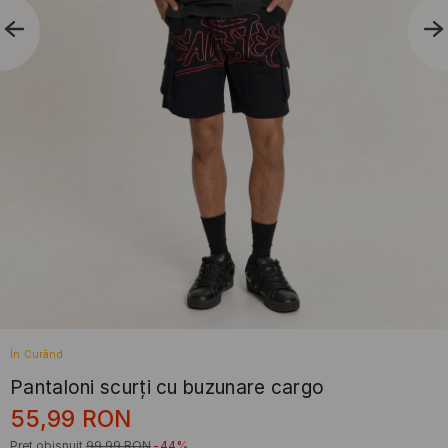
În Curând
Pantaloni scurți cu buzunare cargo
55,99
RON
Preț obișnuit
99,99
RON
-44%