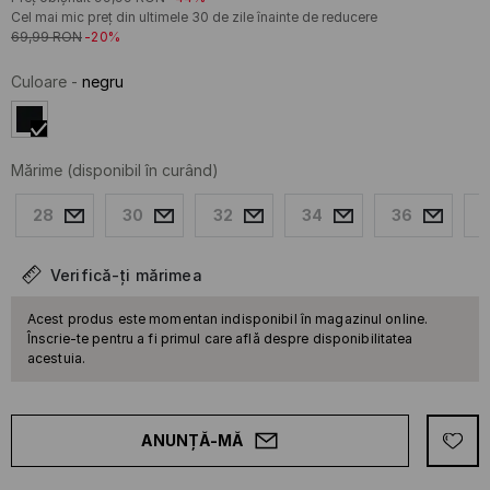
Cel mai mic preț din ultimele 30 de zile înainte de reducere
69,99
RON
-20%
Culoare
-
negru
Mărime
(disponibil în curând)
28
30
32
34
36
Verifică-ți mărimea
Acest produs este momentan indisponibil în magazinul online.
Înscrie-te pentru a fi primul care află despre disponibilitatea
acestuia.
ANUNȚĂ-MĂ