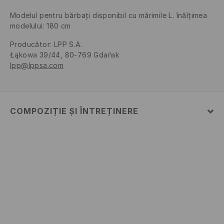
Modelul pentru bărbați disponibil cu mărimile L. înălțimea
modelului: 180 cm
Producător
:
LPP S.A.
Łąkowa 39/44, 80-769 Gdańsk
lpp@lppsa.com
COMPOZIȚIE ȘI ÎNTREȚINERE
PRIMUL MATERIAL
:
98% BUMBAC, 2% ELASTAN