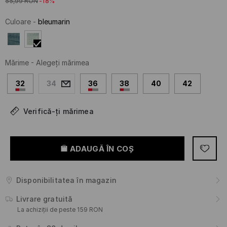
55,99
RON
-18%
Culoare
-
bleumarin
Mărime
-
Alegeţi mărimea
32
34
36
38
40
42
Verifică-ți mărimea
ADAUGĂ ÎN COŞ
Disponibilitatea în magazin
Livrare gratuită
La achiziții de peste 159 RON