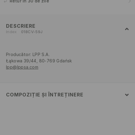
Retur în 30 de zile
DESCRIERE
Index
018CV-59J
Producător
:
LPP S.A.
Łąkowa 39/44, 80-769 Gdańsk
lpp@lppsa.com
COMPOZIȚIE ȘI ÎNTREȚINERE
PRIMUL MATERIAL
:
100% BUMBAC
SPĂLAȚI PE DOS