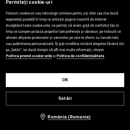
Permiteți cookie-uri
Folosim cookie-uri sau tehnologii similare pentru a-ți oferi cea mai bună
experiență posibilă în timp ce utilizezi pagina noastră de Internet.
Acceptând toate cookie-urile, ne permiți să avem grijă de confortul tău în
timp ce cumperi pe baza propriilor tale preferințe și obiceiuri, pe măsură ce
aliniem afișarea produselor și serviciilor pe care le oferim cu nevoile tale,
sau publicitatea personalizată. Îți poți modifica oricând alegerea făcând clic
pe „Setări”, iar dacă dorești să afli mai multe informații, citește
Politica privind cookie-urile
și
Politica de confidențialitate
.
OK
Setări
România (Romania)