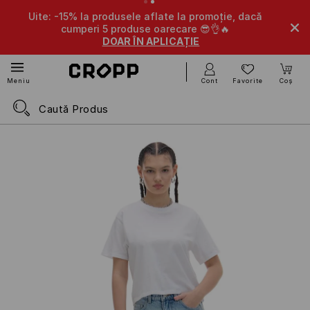
Uite: -15% la produsele aflate la promoție, dacă
cumperi 5 produse oarecare 😎👌🔥
DOAR ÎN APLICAȚIE
Cont
Favorite
Coș
Meniu