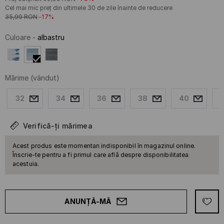
Cel mai mic preț din ultimele 30 de zile înainte de reducere
35,99
RON
-17%
Culoare
-
albastru
Mărime
(vândut)
32
34
36
38
40
Verifică-ți mărimea
Acest produs este momentan indisponibil în magazinul online.
Înscrie-te pentru a fi primul care află despre disponibilitatea
acestuia.
ANUNȚĂ-MĂ