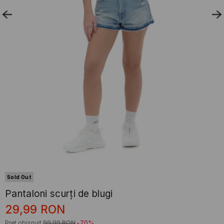
Sold Out
Pantaloni scurți de blugi
29,99
RON
Preț obișnuit
99,99
RON
-70%