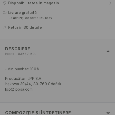
Disponibilitatea în magazin
Livrare gratuită
La achiziții de peste 159 RON
Retur în 30 de zile
DESCRIERE
Index
0357Z-50J
din bumbac 100%
Producător
:
LPP S.A.
Łąkowa 39/44, 80-769 Gdańsk
lpp@lppsa.com
COMPOZIȚIE ȘI ÎNTREȚINERE