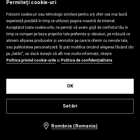
Permiteți cookie-uri
Folosim cookie-uri sau tehnologii similare pentru a-ți oferi cea mai bună
experiență posibilă în timp ce utilizezi pagina noastră de Internet.
Acceptând toate cookie-urile, ne permiți să avem grijă de confortul tău în
timp ce cumperi pe baza propriilor tale preferințe și obiceiuri, pe măsură ce
aliniem afișarea produselor și serviciilor pe care le oferim cu nevoile tale,
sau publicitatea personalizată. Îți poți modifica oricând alegerea făcând clic
pe „Setări”, iar dacă dorești să afli mai multe informații, citește
Politica privind cookie-urile
și
Politica de confidențialitate
.
OK
Setări
România (Romania)