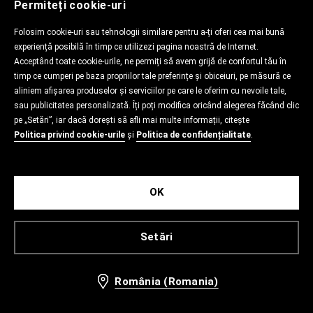
Permiteți cookie-uri
Folosim cookie-uri sau tehnologii similare pentru a-ți oferi cea mai bună
experiență posibilă în timp ce utilizezi pagina noastră de Internet.
Acceptând toate cookie-urile, ne permiți să avem grijă de confortul tău în
timp ce cumperi pe baza propriilor tale preferințe și obiceiuri, pe măsură ce
aliniem afișarea produselor și serviciilor pe care le oferim cu nevoile tale,
sau publicitatea personalizată. Îți poți modifica oricând alegerea făcând clic
pe „Setări”, iar dacă dorești să afli mai multe informații, citește
Politica privind cookie-urile
și
Politica de confidențialitate
.
OK
Setări
România (Romania)