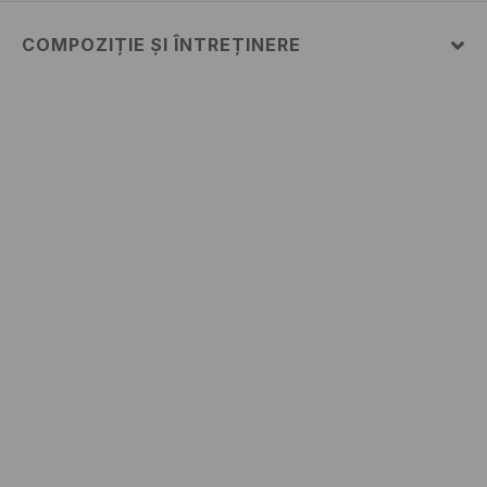
COMPOZIȚIE ȘI ÎNTREȚINERE
PRIMUL MATERIAL
:
52% BUMBAC, 48% POLIESTER