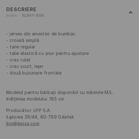
DESCRIERE
Index
103HY-99X
jerseu din amestec de bumbac
croială simplă
talie regular
talie elastică cu șnur pentru ajustare
crac rulat
crac scurt, lejer
două buzunare frontale
Modelul pentru bărbați disponibil cu mărimile M/L.
înălțimea modelului: 185 cm
Producător
:
LPP S.A.
Łąkowa 39/44, 80-769 Gdańsk
lpp@lppsa.com