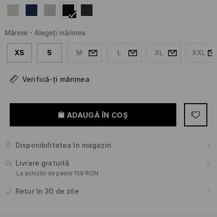
Mărime
-
Alegeţi mărimea
XS
S
M
L
XL
XXL
Verifică-ți mărimea
ADAUGĂ ÎN COŞ
Disponibilitatea în magazin
Livrare gratuită
La achiziții de peste 159 RON
Retur în 30 de zile