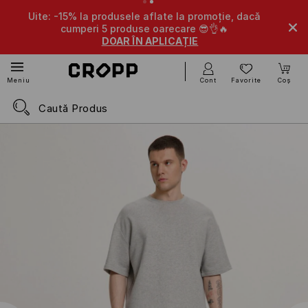
Uite: -15% la produsele aflate la promoție, dacă
cumperi 5 produse oarecare 😎👌🔥
DOAR ÎN APLICAȚIE
Cont
Favorite
Coș
Meniu