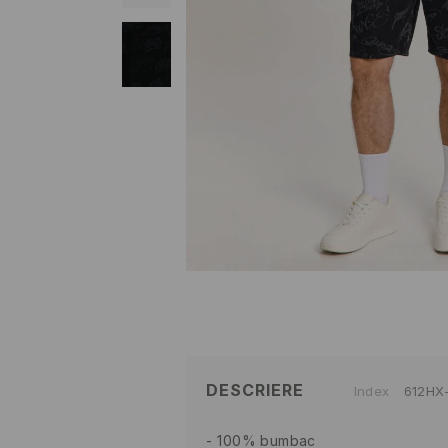
DESCRIERE
Index
612HX
100% bumbac