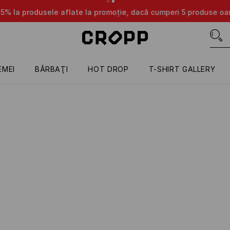
aflate la promoție, dacă cumperi 5 produse oarecare 😎👌🔥
D
EMEI
BĂRBAŢI
HOT DROP
T-SHIRT GALLERY