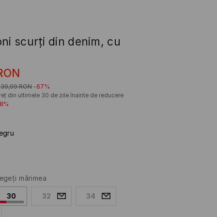
ni scurți din denim, cu
RON
139,99
RON
-67%
eț din ultimele 30 de zile înainte de reducere
18%
egru
egeţi mărimea
30
32
34