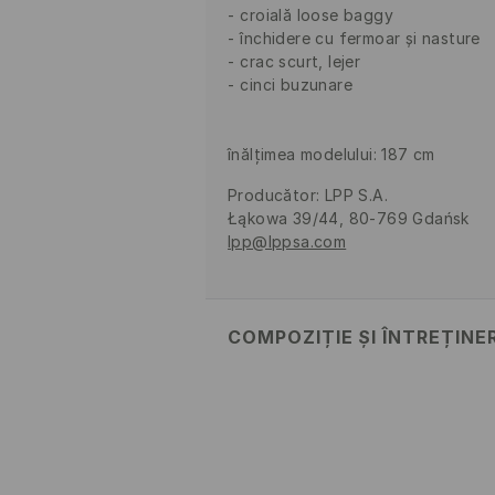
croială loose baggy
închidere cu fermoar și nasture
crac scurt, lejer
cinci buzunare
înălțimea modelului: 187 cm
Producător
:
LPP S.A.
Łąkowa 39/44, 80-769 Gdańsk
lpp@lppsa.com
COMPOZIȚIE ȘI ÎNTREȚINE
PRIMUL MATERIAL
:
100% BUMBAC
SPĂLAŢI SEPARAT SAU ÎMPREUNA