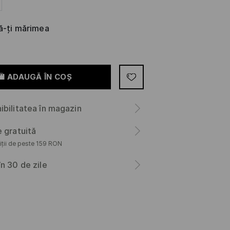
că-ți mărimea
ADAUGĂ ÎN COŞ
ibilitatea în magazin
e gratuită
iții de peste 159 RON
în 30 de zile