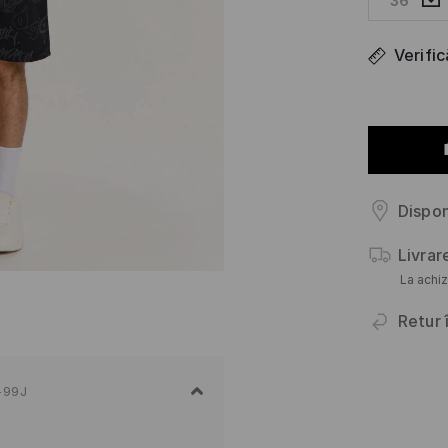
36
Verifi
Dispon
Livrar
La achiz
Retur 
-99J