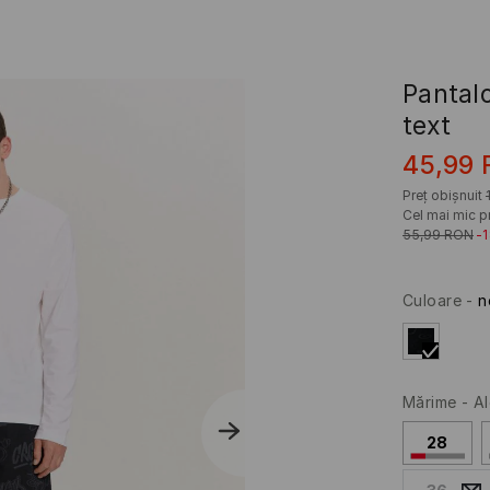
Pantalo
text
45,99
Preț obișnuit
Cel mai mic pr
55,99
RON
-
Culoare
-
n
Mărime
-
Al
28