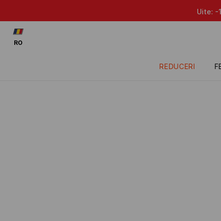
Uite: -15% la produsele 
RO
REDUCERI
F