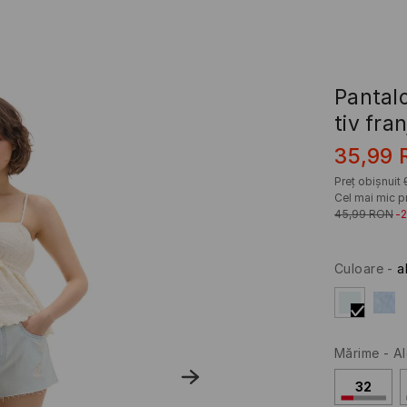
Pantalo
tiv fra
35,99
Preț obișnuit
Cel mai mic pr
45,99
RON
-
Culoare
-
a
Mărime
-
Al
32