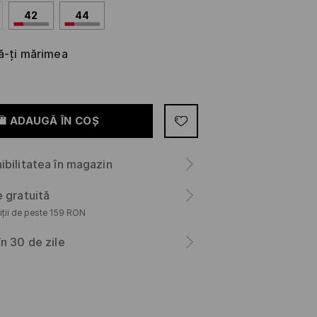
42
44
că-ți mărimea
ADAUGĂ ÎN COŞ
ibilitatea în magazin
e gratuită
iții de peste 159 RON
în 30 de zile