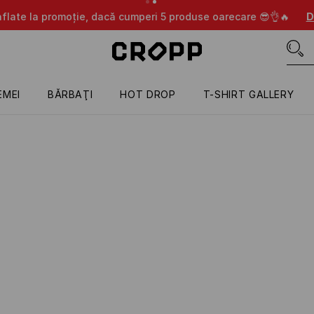
aflate la promoție, dacă cumperi 5 produse oarecare 😎👌🔥
D
EMEI
BĂRBAŢI
HOT DROP
T-SHIRT GALLERY