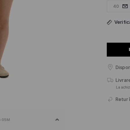
40
Verifi
Dispon
Livrar
La achiz
Retur 
-05M