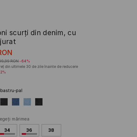
ni scurți din denim, cu
njurat
RON
99,99
RON
-64%
eț din ultimele 30 de zile înainte de reducere
22%
lbastru-pal
egeţi mărimea
34
36
38