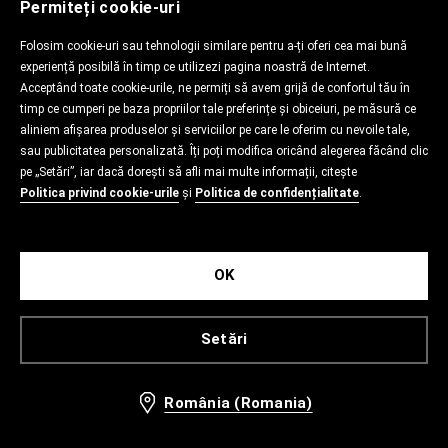
Permiteți cookie-uri
Folosim cookie-uri sau tehnologii similare pentru a-ți oferi cea mai bună
experiență posibilă în timp ce utilizezi pagina noastră de Internet.
Acceptând toate cookie-urile, ne permiți să avem grijă de confortul tău în
timp ce cumperi pe baza propriilor tale preferințe și obiceiuri, pe măsură ce
aliniem afișarea produselor și serviciilor pe care le oferim cu nevoile tale,
sau publicitatea personalizată. Îți poți modifica oricând alegerea făcând clic
pe „Setări”, iar dacă dorești să afli mai multe informații, citește
Politica privind cookie-urile
și
Politica de confidențialitate
.
OK
Setări
România (Romania)