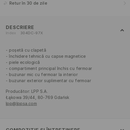
Retur în 30 de zile
DESCRIERE
Index
304DC-97X
poșetă cu clapetă
închidere tehnică cu capse magnetice
piele ecologică
compartiment principal închis cu fermoar
buzunar mic cu fermoar la interior
buzunar exterior suplimentar cu fermoar
Producător
:
LPP S.A.
Łąkowa 39/44, 80-769 Gdańsk
lpp@lppsa.com