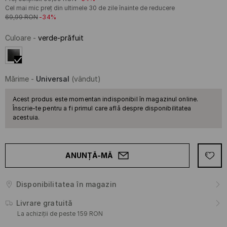
Cel mai mic preț din ultimele 30 de zile înainte de reducere
69,99
RON
-34%
Culoare
-
verde-prăfuit
Mărime
-
Universal
(vândut)
Acest produs este momentan indisponibil în magazinul online.
Înscrie-te pentru a fi primul care află despre disponibilitatea
acestuia.
ANUNȚĂ-MĂ
Disponibilitatea în magazin
Livrare gratuită
La achiziții de peste 159 RON