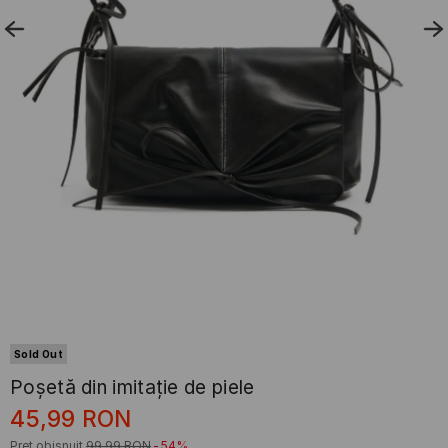
Sold Out
Poșetă din imitație de piele
45,99
RON
Preț obișnuit
99,99
RON
-54%