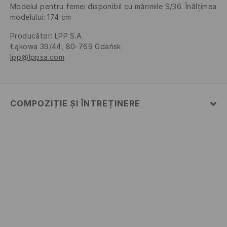
Modelul pentru femei disponibil cu mărimile S/36. Înălţimea
modelului: 174 cm
Producător
:
LPP S.A.
Łąkowa 39/44, 80-769 Gdańsk
lpp@lppsa.com
COMPOZIȚIE ȘI ÎNTREȚINERE
PRIMUL MATERIAL
:
96% POLIAMIDĂ, 4% ELASTAN