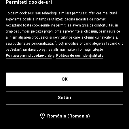
Permiteți cookie-uri
Folosim cookie-uri sau tehnologii similare pentru a-ți oferi cea mai bună
experiență posibilă în timp ce utilizezi pagina noastră de Internet.
Acceptând toate cookie-urile, ne permiți să avem grijă de confortul tău în
timp ce cumperi pe baza propriilor tale preferințe și obiceiuri, pe măsură ce
aliniem afișarea produselor și serviciilor pe care le oferim cu nevoile tale,
sau publicitatea personalizată. Îți poți modifica oricând alegerea făcând clic
pe „Setări”, iar dacă dorești să afli mai multe informații, citește
Politica privind cookie-urile
și
Politica de confidențialitate
.
OK
Setări
România (Romania)