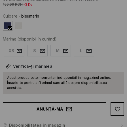
159,99
RON
-31%
Culoare
-
bleumarin
Mărime
(disponibil în curând)
XS
S
M
L
Verifică-ți mărimea
Acest produs este momentan indisponibil în magazinul online.
Înscrie-te pentru a fi primul care află despre disponibilitatea
acestuia.
ANUNȚĂ-MĂ
Disponibilitatea în magazin