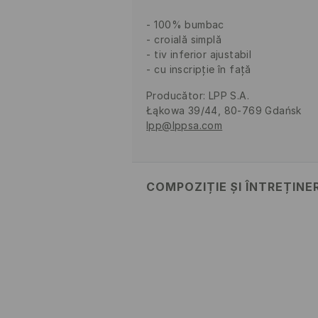
100% bumbac
croială simplă
tiv inferior ajustabil
cu inscripție în față
Producător
:
LPP S.A.
Łąkowa 39/44, 80-769 Gdańsk
lpp@lppsa.com
COMPOZIȚIE ȘI ÎNTREȚINE
Material
:
100% BUMBAC
NU FOLOSIŢI ÎNĂLBITOR
NU USCAŢI PRIN CENTRIFU