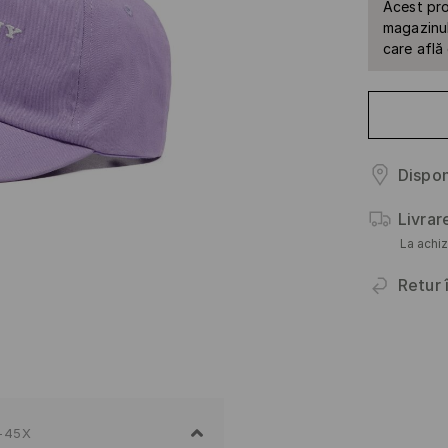
Acest pro
magazinul 
care află
Dispon
Livrar
La achiz
Retur 
-45X