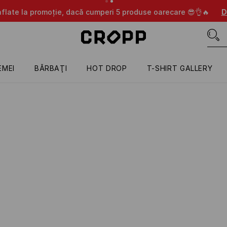
aflate la promoție, dacă cumperi 5 produse oarecare 😎👌🔥
D
EMEI
BĂRBAŢI
HOT DROP
T-SHIRT GALLERY