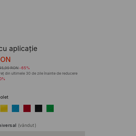
u aplicație
RON
45,99
RON
-65%
eț din ultimele 30 de zile înainte de reducere
20%
iolet
niversal
(vândut)