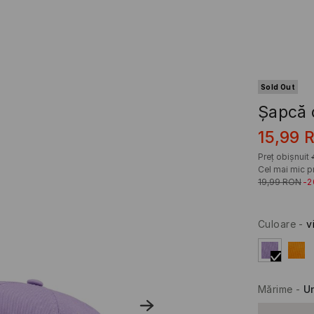
Sold Out
Șapcă c
15,99
Preț obișnuit
Cel mai mic pr
19,99
RON
-
Culoare
-
v
Mărime
-
U