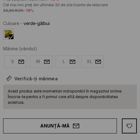
Cel mai mic preț din ultimele 30 de zile înainte de reducere
55,99
RON
-18%
Culoare
-
verde-gălbui
Mărime
(vândut)
S
M
L
XL
Verifică-ți mărimea
Acest produs este momentan indisponibil în magazinul online.
Înscrie-te pentru a fi primul care află despre disponibilitatea
acestuia.
ANUNȚĂ-MĂ