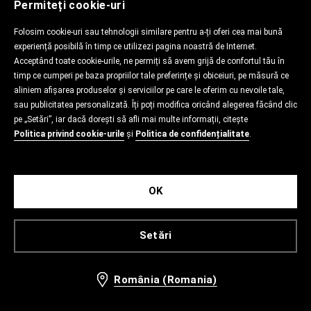
Permiteți cookie-uri
Folosim cookie-uri sau tehnologii similare pentru a-ți oferi cea mai bună
experiență posibilă în timp ce utilizezi pagina noastră de Internet.
Acceptând toate cookie-urile, ne permiți să avem grijă de confortul tău în
timp ce cumperi pe baza propriilor tale preferințe și obiceiuri, pe măsură ce
aliniem afișarea produselor și serviciilor pe care le oferim cu nevoile tale,
sau publicitatea personalizată. Îți poți modifica oricând alegerea făcând clic
pe „Setări”, iar dacă dorești să afli mai multe informații, citește
Politica privind cookie-urile
și
Politica de confidențialitate
.
OK
Setări
România (Romania)