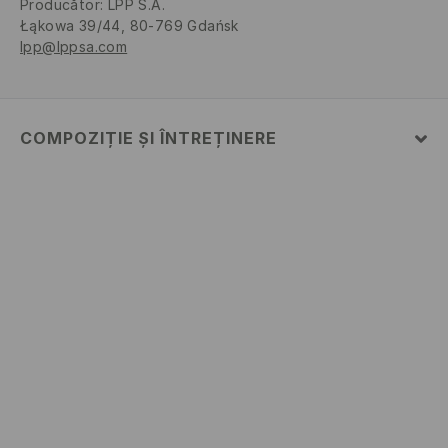
Producător
:
LPP S.A.
Łąkowa 39/44, 80-769 Gdańsk
lpp@lppsa.com
COMPOZIȚIE ȘI ÎNTREȚINERE
Material
:
95% BUMBAC, 5% ELASTAN
SPĂLĂLAŢI LA MAŞINĂ DE SPĂLAT, MAX. TEMP.30 °
C
NU FOLOSIŢI ÎNĂLBITOR
NU USCAŢI PRIN CENTRIFUGARE
NU CĂLCAŢI
NU SE CURĂŢA CHIMIC