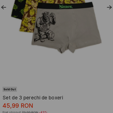
Sold Out
Set de 3 perechi de boxeri
45,99
RON
Preț obișnuit
79,99
RON
-43%