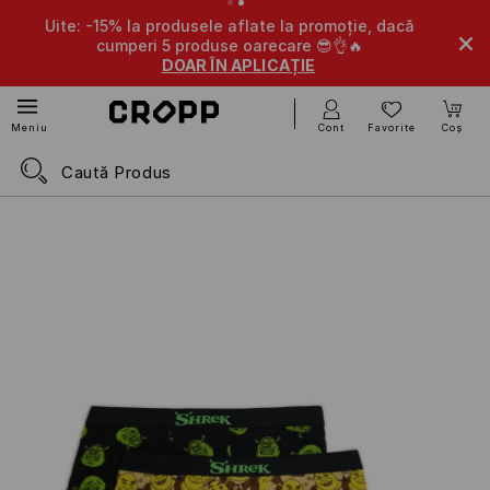
Uite: -15% la produsele aflate la promoție, dacă
cumperi 5 produse oarecare 😎👌🔥
DOAR ÎN APLICAȚIE
Cont
Favorite
Coș
Meniu