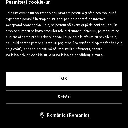
Permiteți cookie-uri
Folosim cookie-uri sau tehnologii similare pentru a-ți oferi cea mai bună
experiență posibilă în timp ce utilizezi pagina noastră de Internet.
Acceptând toate cookie-urile, ne permiți să avem grijă de confortul tău în
timp ce cumperi pe baza propriilor tale preferințe și obiceiuri, pe măsură ce
aliniem afișarea produselor și serviciilor pe care le oferim cu nevoile tale,
sau publicitatea personalizată. Îți poți modifica oricând alegerea făcând clic
pe „Setări”, iar dacă dorești să afli mai multe informații, citește
Politica privind cookie-urile
și
Politica de confidențialitate
.
OK
Setări
România (Romania)