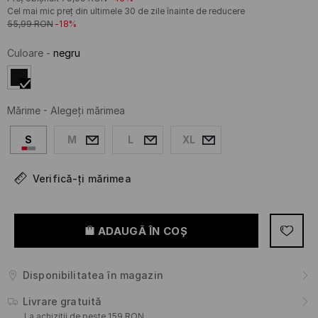
Cel mai mic preț din ultimele 30 de zile înainte de reducere
55,99
RON
-18%
Culoare
-
negru
Mărime
-
Alegeţi mărimea
S
M
L
XL
Verifică-ți mărimea
ADAUGĂ ÎN COŞ
Disponibilitatea în magazin
Livrare gratuită
La achiziții de peste 159 RON