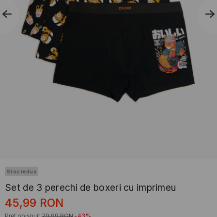
Stoc redus
Set de 3 perechi de boxeri cu imprimeu
45,99
RON
Preț obișnuit
79,99
RON
-43%