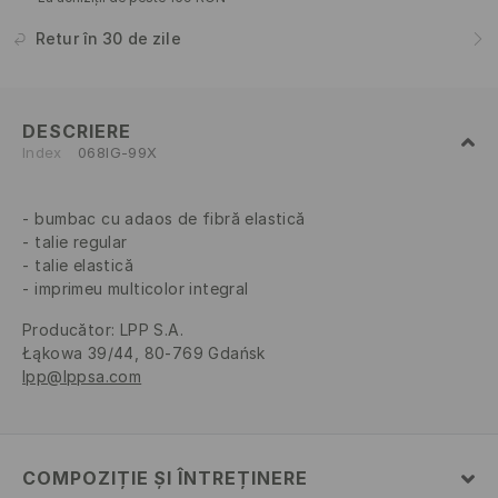
Retur în 30 de zile
DESCRIERE
Index
068IG-99X
bumbac cu adaos de fibră elastică
talie regular
talie elastică
imprimeu multicolor integral
Producător
:
LPP S.A.
Łąkowa 39/44, 80-769 Gdańsk
lpp@lppsa.com
COMPOZIȚIE ȘI ÎNTREȚINERE