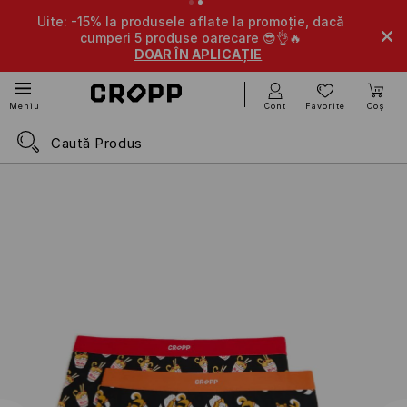
Uite: -15% la produsele aflate la promoție, dacă
cumperi 5 produse oarecare 😎👌🔥
DOAR ÎN APLICAȚIE
Cont
Favorite
Coș
Meniu