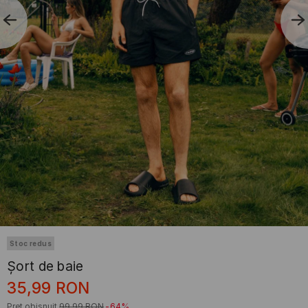
Stoc redus
Șort de baie
35,99
RON
Preț obișnuit
99,99
RON
-64%