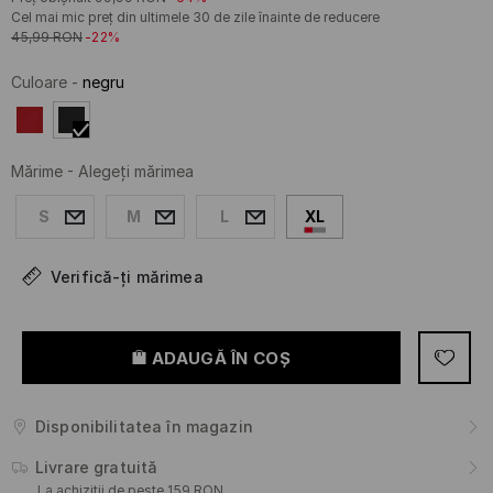
Cel mai mic preț din ultimele 30 de zile înainte de reducere
45,99
RON
-22%
Culoare
-
negru
Mărime
-
Alegeţi mărimea
S
M
L
XL
Verifică-ți mărimea
ADAUGĂ ÎN COŞ
Disponibilitatea în magazin
Livrare gratuită
La achiziții de peste 159 RON