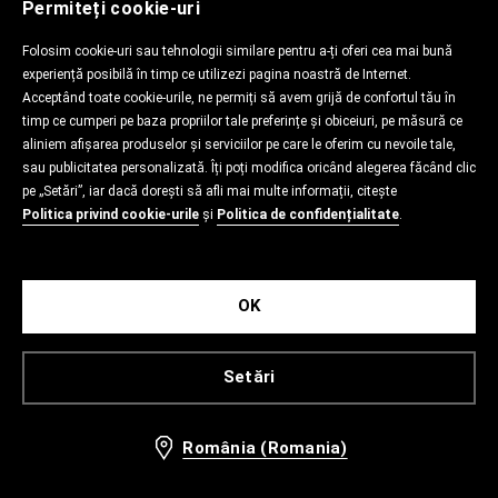
Permiteți cookie-uri
Folosim cookie-uri sau tehnologii similare pentru a-ți oferi cea mai bună
experiență posibilă în timp ce utilizezi pagina noastră de Internet.
Acceptând toate cookie-urile, ne permiți să avem grijă de confortul tău în
timp ce cumperi pe baza propriilor tale preferințe și obiceiuri, pe măsură ce
aliniem afișarea produselor și serviciilor pe care le oferim cu nevoile tale,
sau publicitatea personalizată. Îți poți modifica oricând alegerea făcând clic
pe „Setări”, iar dacă dorești să afli mai multe informații, citește
Politica privind cookie-urile
și
Politica de confidențialitate
.
OK
Setări
România (Romania)