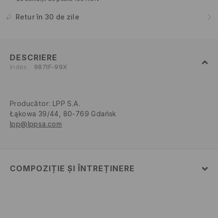
Retur în 30 de zile
DESCRIERE
Index
987IF-99X
Producător
:
LPP S.A.
Łąkowa 39/44, 80-769 Gdańsk
lpp@lppsa.com
COMPOZIȚIE ȘI ÎNTREȚINERE
PRIMUL MATERIAL
:
100% POLIAMIDĂ