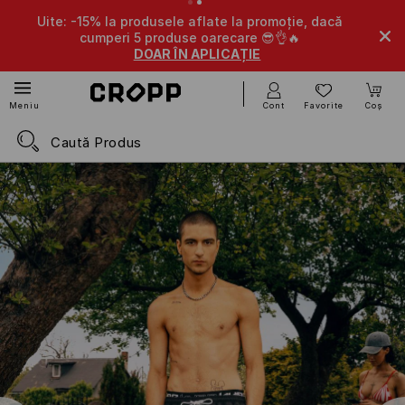
Uite: -15% la produsele aflate la promoție, dacă
cumperi 5 produse oarecare 😎👌🔥
DOAR ÎN APLICAȚIE
Cont
Favorite
Coș
Meniu