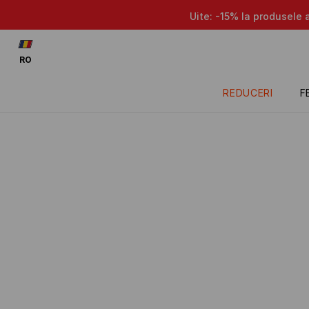
5% la produsele aflate la promoție, dacă cumperi 5 produse oare
RO
REDUCERI
F