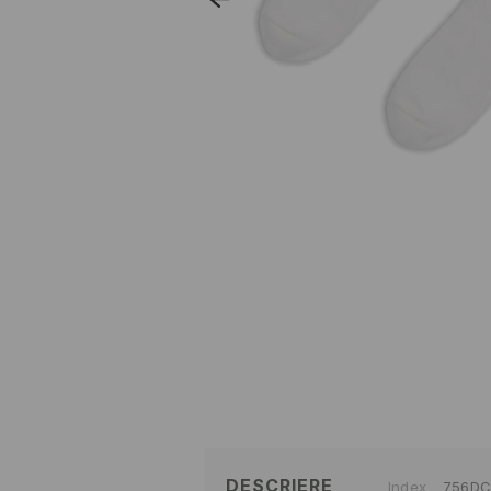
DESCRIERE
Index
756DC