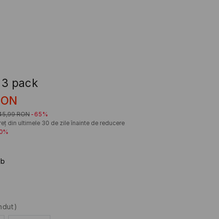
 3 pack
RON
45,99
RON
-65%
eț din ultimele 30 de zile înainte de reducere
20%
lb
ndut)