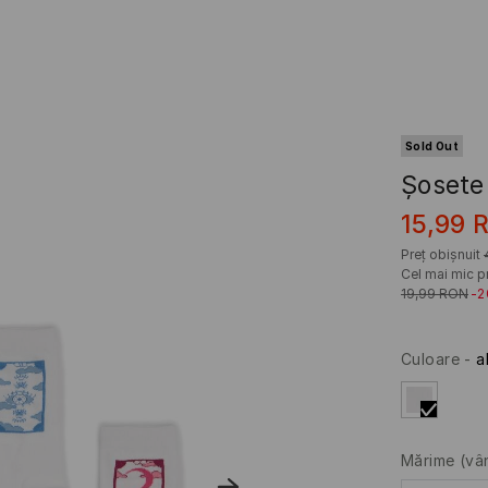
Sold Out
Șosete
15,99
Preț obișnuit
Cel mai mic pr
19,99
RON
-
Culoare
-
a
Mărime
(vâ