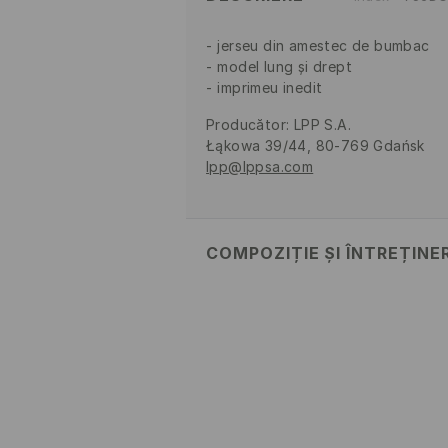
jerseu din amestec de bumbac
model lung și drept
imprimeu inedit
Producător
:
LPP S.A.
Łąkowa 39/44, 80-769 Gdańsk
lpp@lppsa.com
COMPOZIȚIE ȘI ÎNTREȚINE
Material
:
75% BUMBAC, 23% POLI
SPĂLĂLAŢI LA MAŞINĂ DE SP
CICLU SCURT
NU FOLOSIŢI ÎNĂLBITOR