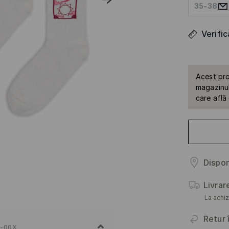
35-38
Verifi
Acest pro
magazinul 
care află
Dispon
Livrar
La achiz
Retur 
-00X