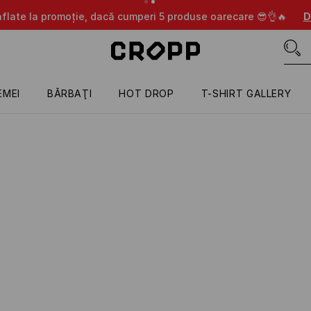
care 😎👌🔥
DOAR ÎN APLICAȚIE
EMEI
BĂRBAŢI
HOT DROP
T-SHIRT GALLERY