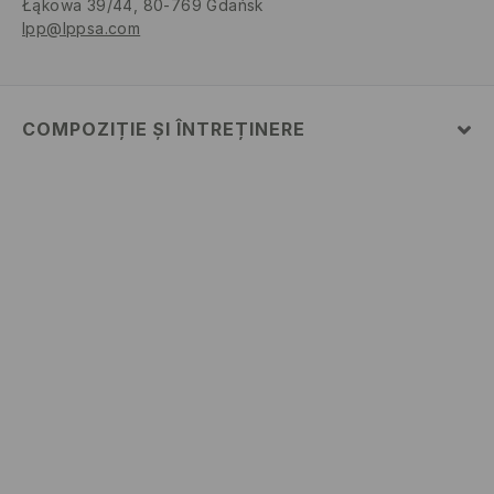
Łąkowa 39/44, 80-769 Gdańsk
lpp@lppsa.com
COMPOZIȚIE ȘI ÎNTREȚINERE
100% BUMBAC