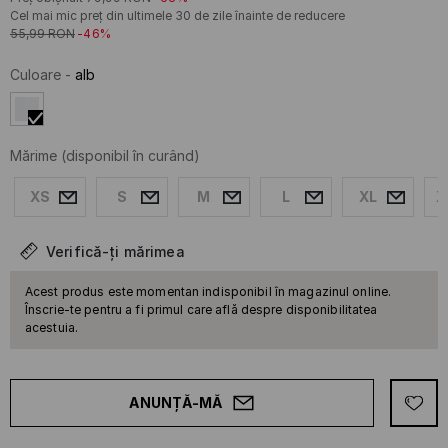
Cel mai mic preț din ultimele 30 de zile înainte de reducere
55,99
RON
-46%
Culoare
-
alb
Mărime
(disponibil în curând)
XS
S
M
L
XL
X
Verifică-ți mărimea
Acest produs este momentan indisponibil în magazinul online.
Înscrie-te pentru a fi primul care află despre disponibilitatea
acestuia.
ANUNȚĂ-MĂ