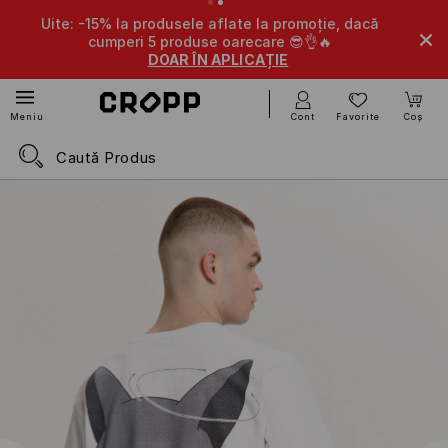
Uite: -15% la produsele aflate la promoție, dacă
cumperi 5 produse oarecare 😎👌🔥
DOAR ÎN APLICAȚIE
Cont
Favorite
Coș
Meniu