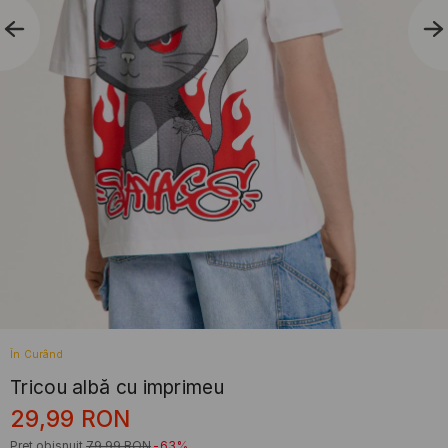
În Curând
Tricou albă cu imprimeu
29,99
RON
Preț obișnuit
79,99
RON
-63%