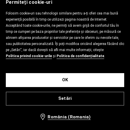
Permiteți cookie-uri
Folosim cookie-uri sau tehnologii similare pentru a-ți oferi cea mai bună
experiență posibilă în timp ce utilizezi pagina noastră de Internet.
Acceptând toate cookie-urile, ne permiți să avem grijă de confortul tău în
timp ce cumperi pe baza propriilor tale preferințe și obiceiuri, pe măsură ce
aliniem afișarea produselor și serviciilor pe care le oferim cu nevoile tale,
sau publicitatea personalizată. Îți poți modifica oricând alegerea făcând clic
pe „Setări”, iar dacă dorești să afli mai multe informații, citește
Politica privind cookie-urile
și
Politica de confidențialitate
.
OK
Setări
România (Romania)