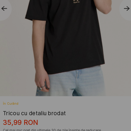
În Curând
Tricou cu detaliu brodat
35,99
RON
Cel mai mic preț din ultimele 30 de zile înainte de reducere