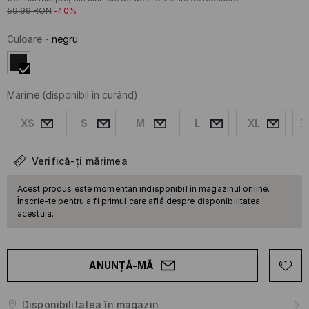
59,99
RON
-40%
Culoare
-
negru
Mărime
(disponibil în curând)
XS
S
M
L
XL
X
Verifică-ți mărimea
Acest produs este momentan indisponibil în magazinul online.
Înscrie-te pentru a fi primul care află despre disponibilitatea
acestuia.
ANUNȚĂ-MĂ
Disponibilitatea în magazin