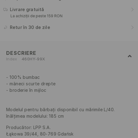
Livrare gratuită
La achiziții de peste 159 RON
Retur în 30 de zile
DESCRIERE
Index
460HY-99X
100% bumbac
mâneci scurte drepte
broderie în mijloc
Modelul pentru bărbați disponibil cu mărimile L/40.
înălțimea modelului: 185 cm
Producător
:
LPP S.A.
Łąkowa 39/44, 80-769 Gdańsk