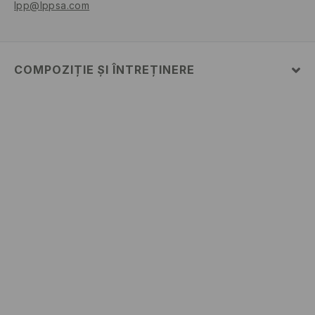
lpp@lppsa.com
COMPOZIȚIE ȘI ÎNTREȚINERE
100% BUMBAC