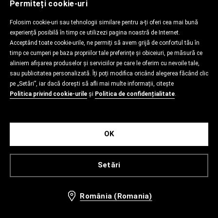
Permiteți cookie-uri
Folosim cookie-uri sau tehnologii similare pentru a-ți oferi cea mai bună
experiență posibilă în timp ce utilizezi pagina noastră de Internet.
Acceptând toate cookie-urile, ne permiți să avem grijă de confortul tău în
timp ce cumperi pe baza propriilor tale preferințe și obiceiuri, pe măsură ce
aliniem afișarea produselor și serviciilor pe care le oferim cu nevoile tale,
sau publicitatea personalizată. Îți poți modifica oricând alegerea făcând clic
pe „Setări”, iar dacă dorești să afli mai multe informații, citește
Politica privind cookie-urile
și
Politica de confidențialitate
.
OK
Setări
România (Romania)