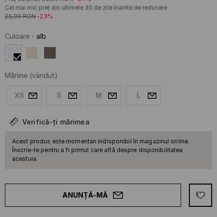
Cel mai mic preț din ultimele 30 de zile înainte de reducere
25,99
RON
-23%
Culoare
-
alb
Mărime
(vândut)
XS
S
M
L
Verifică-ți mărimea
Acest produs este momentan indisponibil în magazinul online.
Înscrie-te pentru a fi primul care află despre disponibilitatea
acestuia.
ANUNȚĂ-MĂ