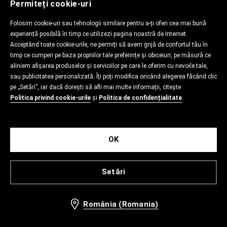
Permiteți cookie-uri
Folosim cookie-uri sau tehnologii similare pentru a-ți oferi cea mai bună
experiență posibilă în timp ce utilizezi pagina noastră de Internet.
Acceptând toate cookie-urile, ne permiți să avem grijă de confortul tău în
timp ce cumperi pe baza propriilor tale preferințe și obiceiuri, pe măsură ce
aliniem afișarea produselor și serviciilor pe care le oferim cu nevoile tale,
sau publicitatea personalizată. Îți poți modifica oricând alegerea făcând clic
pe „Setări”, iar dacă dorești să afli mai multe informații, citește
Politica privind cookie-urile
și
Politica de confidențialitate
.
OK
Setări
România (Romania)