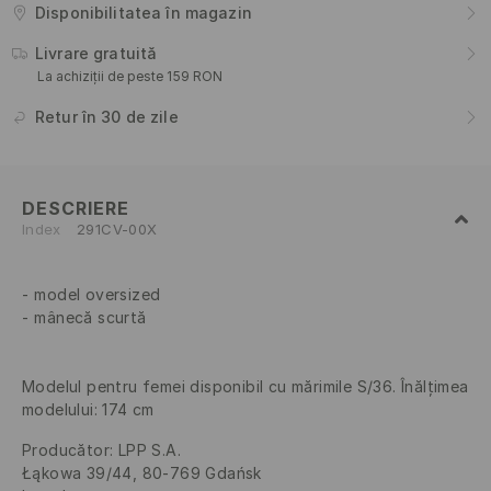
Disponibilitatea în magazin
Livrare gratuită
La achiziții de peste 159 RON
Retur în 30 de zile
DESCRIERE
Index
291CV-00X
model oversized
mânecă scurtă
Modelul pentru femei disponibil cu mărimile S/36. Înălţimea
modelului: 174 cm
Producător
:
LPP S.A.
Łąkowa 39/44, 80-769 Gdańsk