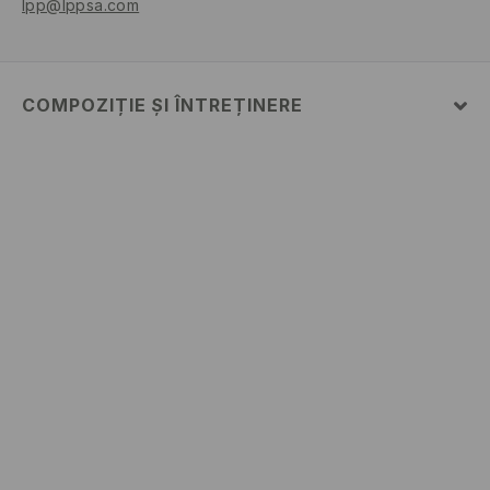
lpp@lppsa.com
COMPOZIȚIE ȘI ÎNTREȚINERE
Material
:
100% BUMBAC
SPĂLĂLAŢI LA MAŞINĂ DE SPĂLAT, MAX. TEMP.30 °
C, CU ATENŢIE
NU FOLOSIŢI ÎNĂLBITOR
NU USCAŢI PRIN CENTRIFUGARE
CĂLCAŢI LA TEMP.MAX. 110 ° C - FĂRĂ ABUR
NU SE CURĂŢA CHIMIC