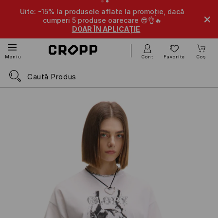
Uite: -15% la produsele aflate la promoție, dacă
-10% la pr
cumperi 5 produse oarecare 😎👌🔥
DOAR ÎN APLICAȚIE
Cont
Favorite
Coș
Meniu