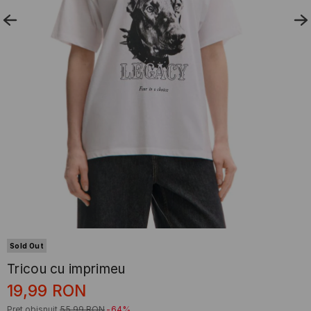
Sold Out
Tricou cu imprimeu
19,99
RON
Preț obișnuit
55,99
RON
-64%