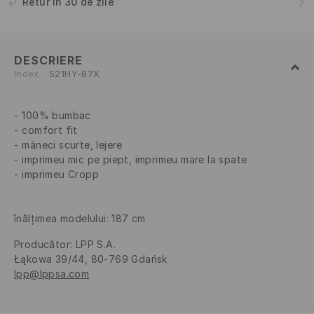
Retur în 30 de zile
DESCRIERE
Index
521HY-87X
100% bumbac
comfort fit
mâneci scurte, lejere
imprimeu mic pe piept, imprimeu mare la spate
imprimeu Cropp
înălțimea modelului: 187 cm
Producător
:
LPP S.A.
Łąkowa 39/44, 80-769 Gdańsk
lpp@lppsa.com