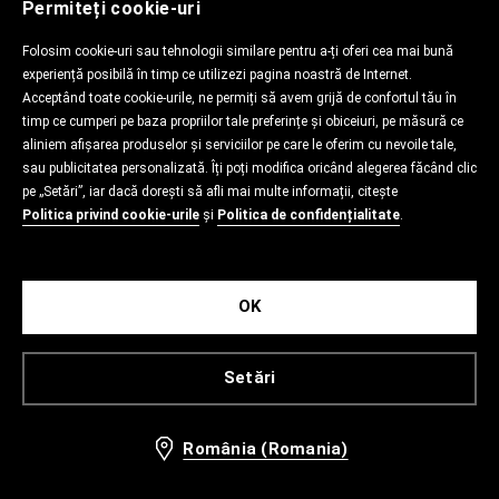
Permiteți cookie-uri
Folosim cookie-uri sau tehnologii similare pentru a-ți oferi cea mai bună
experiență posibilă în timp ce utilizezi pagina noastră de Internet.
Acceptând toate cookie-urile, ne permiți să avem grijă de confortul tău în
timp ce cumperi pe baza propriilor tale preferințe și obiceiuri, pe măsură ce
aliniem afișarea produselor și serviciilor pe care le oferim cu nevoile tale,
sau publicitatea personalizată. Îți poți modifica oricând alegerea făcând clic
pe „Setări”, iar dacă dorești să afli mai multe informații, citește
Politica privind cookie-urile
și
Politica de confidențialitate
.
OK
Setări
România (Romania)