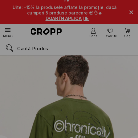
Uite: -15% la produsele aflate la promoție, dacă
cumperi 5 produse oarecare 😎👌🔥
DOAR ÎN APLICAȚIE
Cont
Favorite
Coș
Meniu