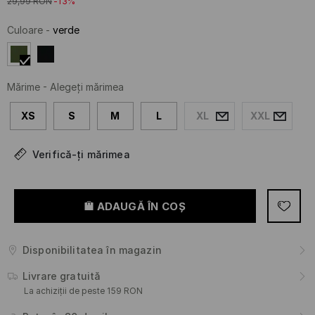
29,99
RON
-13%
Culoare
-
verde
Mărime
-
Alegeţi mărimea
XS
S
M
L
XL
XXL
Verifică-ți mărimea
ADAUGĂ ÎN COŞ
Disponibilitatea în magazin
Livrare gratuită
La achiziții de peste 159 RON