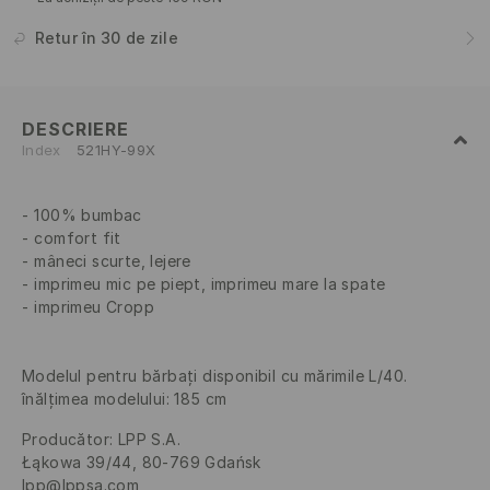
Retur în 30 de zile
DESCRIERE
Index
521HY-99X
100% bumbac
comfort fit
mâneci scurte, lejere
imprimeu mic pe piept, imprimeu mare la spate
imprimeu Cropp
Modelul pentru bărbați disponibil cu mărimile L/40.
înălțimea modelului: 185 cm
Producător
:
LPP S.A.
Łąkowa 39/44, 80-769 Gdańsk
lpp@lppsa.com