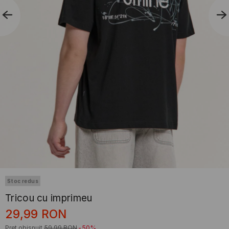
Stoc redus
Tricou cu imprimeu
29,99
RON
Preț obișnuit
59,99
RON
-50%