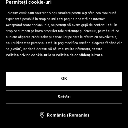
Permiteți cookie-uri
Folosim cookie-uri sau tehnologii similare pentru a-ți oferi cea mai bună
experiență posibilă în timp ce utilizezi pagina noastră de Internet.
Acceptând toate cookie-urile, ne permiți să avem grijă de confortul tău în
timp ce cumperi pe baza propriilor tale preferințe și obiceiuri, pe măsură ce
aliniem afișarea produselor și serviciilor pe care le oferim cu nevoile tale,
sau publicitatea personalizată. Îți poți modifica oricând alegerea făcând clic
pe „Setări”, iar dacă dorești să afli mai multe informații, citește
Politica privind cookie-urile
și
Politica de confidențialitate
.
OK
Setări
România (Romania)