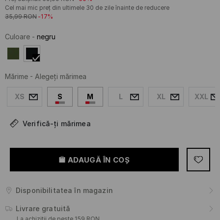
Cel mai mic preț din ultimele 30 de zile înainte de reducere
35,99
RON
-17%
Culoare
-
negru
Mărime
-
Alegeţi mărimea
XS
S
M
L
XL
XXL
Verifică-ți mărimea
ADAUGĂ ÎN COŞ
Disponibilitatea în magazin
Livrare gratuită
La achiziții de peste 159 RON