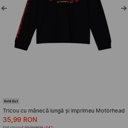
Sold Out
Tricou cu mânecă lungă și imprimeu Motörhead
35,99
RON
Preț obișnuit
99,99
RON
-64%