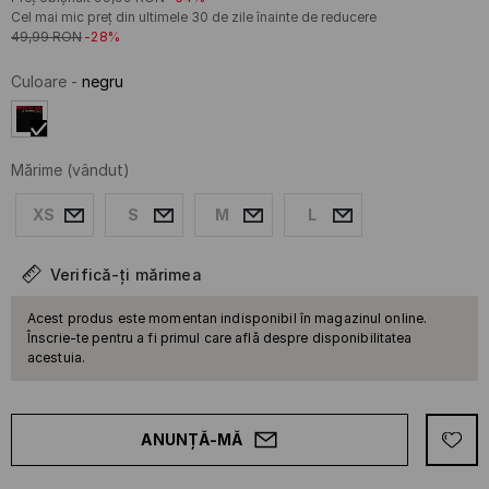
Cel mai mic preț din ultimele 30 de zile înainte de reducere
49,99
RON
-28%
Culoare
-
negru
Mărime
(vândut)
XS
S
M
L
Verifică-ți mărimea
Acest produs este momentan indisponibil în magazinul online.
Înscrie-te pentru a fi primul care află despre disponibilitatea
acestuia.
ANUNȚĂ-MĂ