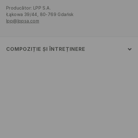
Producător
:
LPP S.A.
Łąkowa 39/44, 80-769 Gdańsk
lpp@lppsa.com
COMPOZIȚIE ȘI ÎNTREȚINERE
Material
:
100% BUMBAC
SPĂLĂLAŢI LA MAŞINĂ DE SPĂLAT, MAX. TEMP.30 °
C, CU ATENŢIE
NU FOLOSIŢI ÎNĂLBITOR
NU USCAŢI PRIN CENTRIFUGARE
CĂLCAŢI LA TEMP.MAX. 110 ° C - FĂRĂ ABUR