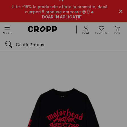
Uite: -15% la produsele aflate la promoție, dacă
cumperi 5 produse oarecare 😎👌🔥
DOAR ÎN APLICAȚIE
Cont
Favorite
Coș
Meniu