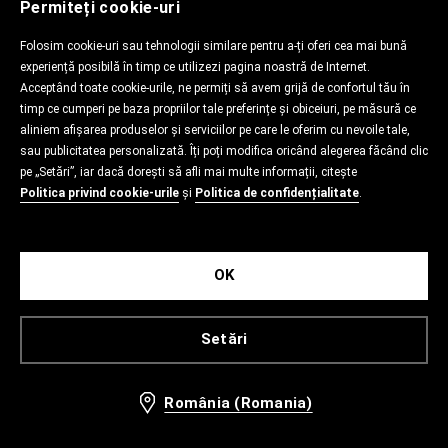
Permiteți cookie-uri
Folosim cookie-uri sau tehnologii similare pentru a-ți oferi cea mai bună
experiență posibilă în timp ce utilizezi pagina noastră de Internet.
Acceptând toate cookie-urile, ne permiți să avem grijă de confortul tău în
timp ce cumperi pe baza propriilor tale preferințe și obiceiuri, pe măsură ce
aliniem afișarea produselor și serviciilor pe care le oferim cu nevoile tale,
sau publicitatea personalizată. Îți poți modifica oricând alegerea făcând clic
pe „Setări”, iar dacă dorești să afli mai multe informații, citește
Politica privind cookie-urile
și
Politica de confidențialitate
.
OK
Setări
România (Romania)