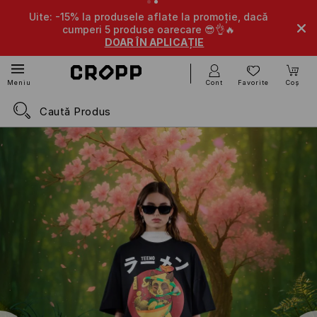
Uite: -15% la produsele aflate la promoție, dacă
-10% la p
cumperi 5 produse oarecare 😎👌🔥
DOAR ÎN APLICAȚIE
Cont
Favorite
Coș
Meniu