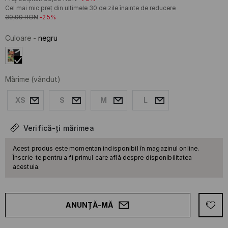
Cel mai mic preț din ultimele 30 de zile înainte de reducere
39,99
RON
-25%
Culoare
-
negru
Mărime
(vândut)
XS
S
M
L
Verifică-ți mărimea
Acest produs este momentan indisponibil în magazinul online.
Înscrie-te pentru a fi primul care află despre disponibilitatea
acestuia.
ANUNȚĂ-MĂ