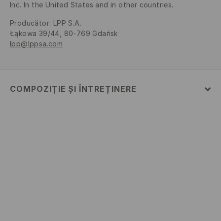
Inc. In the United States and in other countries.
Producător
:
LPP S.A.
Łąkowa 39/44, 80-769 Gdańsk
lpp@lppsa.com
COMPOZIȚIE ȘI ÎNTREȚINERE
Material
:
100.0% BUMBAC
SPĂLĂLAŢI LA MAŞINĂ DE SPĂLAT, MAX. TEMP.30 °
C, CU ATENŢIE
NU FOLOSIŢI ÎNĂLBITOR
NU USCAŢI PRIN CENTRIFUGARE
CĂLCAŢI LA TEMP.MAX. 110 ° C - FĂRĂ ABUR