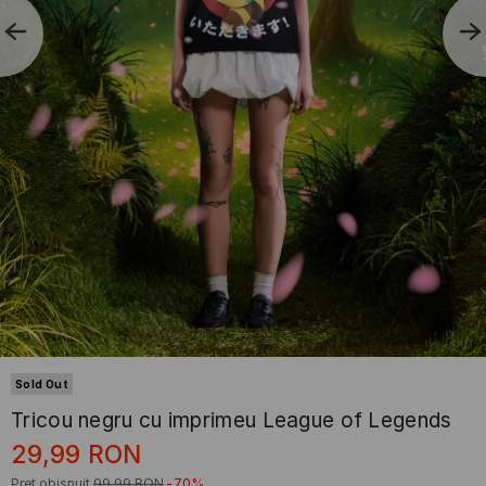
Sold Out
Tricou negru cu imprimeu League of Legends
29,99
RON
Preț obișnuit
99,99
RON
-70%