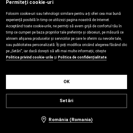
Permiteți cookie-uri
Folosim cookie-uri sau tehnologii similare pentru a-ți oferi cea mai bună
experiență posibilă în timp ce utilizezi pagina noastră de Internet.
Acceptând toate cookie-urile, ne permiți să avem grijă de confortul tău în
timp ce cumperi pe baza propriilor tale preferințe și obiceiuri, pe măsură ce
aliniem afișarea produselor și serviciilor pe care le oferim cu nevoile tale,
sau publicitatea personalizată. Îți poți modifica oricând alegerea făcând clic
pe „Setări”, iar dacă dorești să afli mai multe informații, citește
Politica privind cookie-urile
și
Politica de confidențialitate
.
OK
Setări
România (Romania)