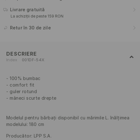
Livrare gratuită
La achiziții de peste 159 RON
Retur în 30 de zile
DESCRIERE
Index
001DF-54X
100% bumbac
comfort fit
guler rotund
mâneci scurte drepte
Modelul pentru bărbați disponibil cu mărimile L. înălțimea
modelului: 180 cm
Producător
:
LPP S.A.