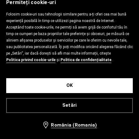
Permiteți cookie-uri
Folosim cookie-uri sau tehnologii similare pentru a-ți oferi cea mai bună
experiență posibilă în timp ce utilizezi pagina noastră de Internet.
Acceptând toate cookie-urile, ne permiți să avem grijă de confortul tău în
timp ce cumperi pe baza propriilor tale preferințe și obiceiuri, pe măsură ce
aliniem afișarea produselor și serviciilor pe care le oferim cu nevoile tale,
sau publicitatea personalizată. Îți poți modifica oricând alegerea făcând clic
pe „Setări”, iar dacă dorești să afli mai multe informații, citește
Politica privind cookie-urile
și
Politica de confidențialitate
.
OK
Setări
România (Romania)