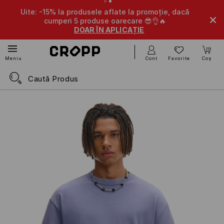
Uite: -15% la produsele aflate la promoție, dacă
cumperi 5 produse oarecare 😎👌🔥
DOAR ÎN APLICAȚIE
Cont
Favorite
Coș
Meniu