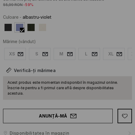
55,99
RON
-59%
Culoare
-
albastru-violet
Mărime
(vândut)
XS
S
M
L
XL
X
Verifică-ți mărimea
Acest produs este momentan indisponibil în magazinul online.
Înscrie-te pentru a fi primul care află despre disponibilitatea
acestuia.
ANUNȚĂ-MĂ
Disponibilitatea în magazin