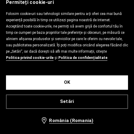
Permiteți cookie-uri
Folosim cookie-uri sau tehnologii similare pentru a-ți oferi cea mai bună
experiență posibilă în timp ce utilizezi pagina noastră de Internet.
Acceptând toate cookie-urile, ne permiți să avem grijă de confortul tău în
timp ce cumperi pe baza propriilor tale preferințe și obiceiuri, pe măsură ce
aliniem afișarea produselor și serviciilor pe care le oferim cu nevoile tale,
sau publicitatea personalizată. Îți poți modifica oricând alegerea făcând clic
pe „Setări”, iar dacă dorești să afli mai multe informații, citește
Politica privind cookie-urile
și
Politica de confidențialitate
.
OK
Setări
România (Romania)