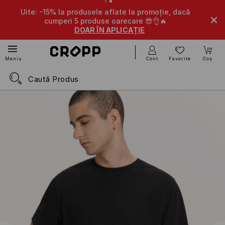
 -15% la produsele aflate la promoție, dacă
-10% la produsel
cumperi 5 produse oarecare 😎👌🔥
DOAR ÎN APLICAȚIE
Cont
Favorite
Coș
Meniu