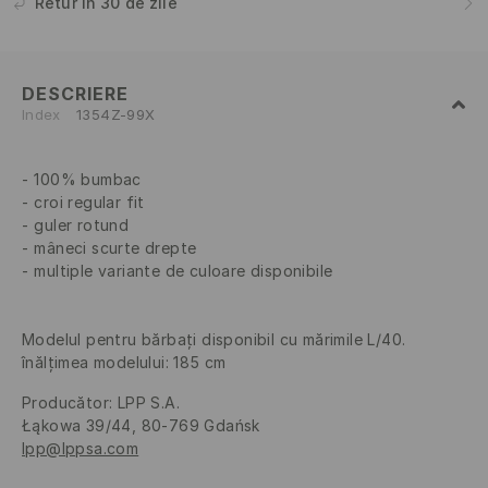
Retur în 30 de zile
DESCRIERE
Index
1354Z-99X
100% bumbac
croi regular fit
guler rotund
mâneci scurte drepte
multiple variante de culoare disponibile
Modelul pentru bărbați disponibil cu mărimile L/40.
înălțimea modelului: 185 cm
Producător
:
LPP S.A.
Łąkowa 39/44, 80-769 Gdańsk
lpp@lppsa.com