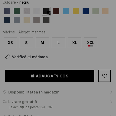
Culoare
-
negru
Mărime
-
Alegeţi mărimea
XS
S
M
L
XL
XXL
Verifică-ți mărimea
ADAUGĂ ÎN COŞ
Disponibilitatea în magazin
Livrare gratuită
La achiziții de peste 159 RON