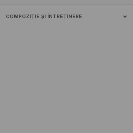
COMPOZIȚIE ȘI ÎNTREȚINERE
PRIMUL MATERIAL
:
100% BUMBAC
NU CĂLCAŢI PRINTURILE ŞI APLICAŢIILE
NU FOLOSIŢI ÎNĂLBITOR
CĂLCAŢI LA TEMP.MAX. 110 ° C - FĂRĂ ABUR
NU SE CURĂŢA CHIMIC
SPĂLĂLAŢI LA MAŞINĂ DE SPĂLAT, MAX. TEMP.30 °
C
NU USCAŢI PRIN CENTRIFUGARE