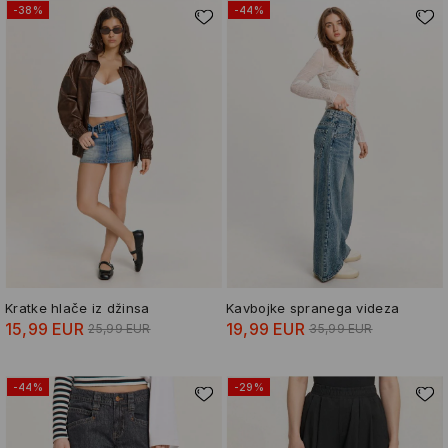
-38%
-44%
Kratke hlače iz džinsa
Kavbojke spranega videza
15,99 EUR
19,99 EUR
25,99 EUR
35,99 EUR
-44%
-29%