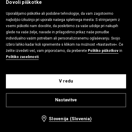
Dovoli piškotke
Kombinezon
Navadna maxi obleka
9,99 EUR
12,99 EUR
17,99 EUR
19,99 EUR
Uporabljamo piškotke ali podobne tehnologije, da vam zagotovimo
najboljšo izkušnjo pri uporabi našega spletnega mesta. S strinjanjem z
vsemi piškotki nam dovolite, da poskrbimo za vaše udobje pri nakupih
-63%
-38%
glede na vaše želje, navade in prilagodimo prikaz naše ponudbe
individualno vašim potrebam ali personaliziranemu oglaševanju. Svojo
izbiro lahko kadar koli spremenite s klikom na možnost »Nastavitve«. Če
želite izvedeti več, vam priporočamo, da preberete
Politiko piškotkov
in
Politiko zasebnosti
.
V redu
Nastavitve
Navadna bluza
Top
Slovenija (Slovenia)
5,99 EUR
7,99 EUR
15,99 EUR
12,99 EUR