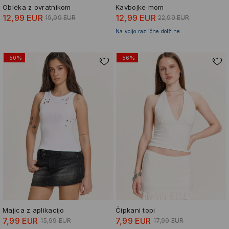
Obleka z ovratnikom
Kavbojke mom
12,99 EUR
12,99 EUR
19,99 EUR
22,99 EUR
Na voljo različne dolžine
-50%
-56%
Majica z aplikacijo
Čipkani topi
7,99 EUR
7,99 EUR
15,99 EUR
17,99 EUR