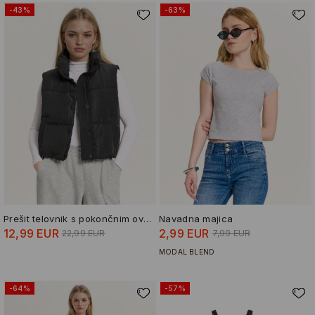
-43%
-63%
Prešit telovnik s pokončnim ovratnikom
Navadna majica
12,99 EUR
2,99 EUR
22,99 EUR
7,99 EUR
MODAL BLEND
-64%
-57%