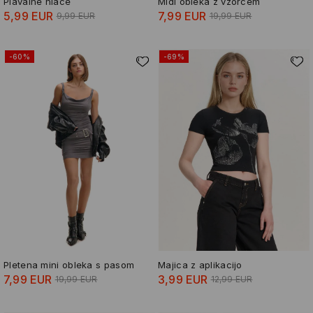
Plavalne hlače
Midi obleka z vzorcem
5,99 EUR
7,99 EUR
9,99 EUR
19,99 EUR
-60%
-69%
Pletena mini obleka s pasom
Majica z aplikacijo
7,99 EUR
3,99 EUR
19,99 EUR
12,99 EUR