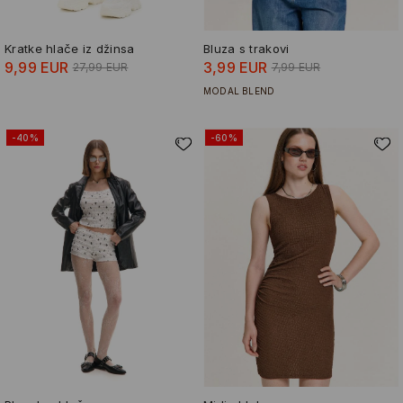
Kratke hlače iz džinsa
Bluza s trakovi
9,99 EUR
3,99 EUR
27,99 EUR
7,99 EUR
MODAL BLEND
-40%
-60%