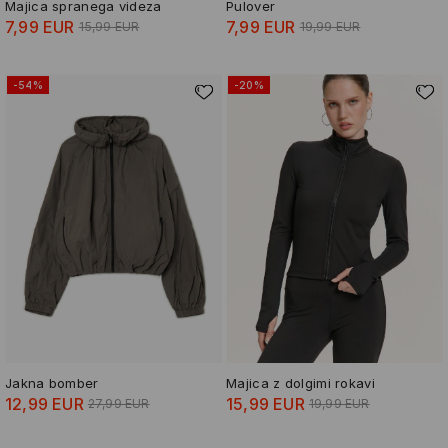
Majica spranega videza
Pulover
7,99 EUR
7,99 EUR
15,99 EUR
19,99 EUR
-54%
-20%
Jakna bomber
Majica z dolgimi rokavi
12,99 EUR
15,99 EUR
27,99 EUR
19,99 EUR