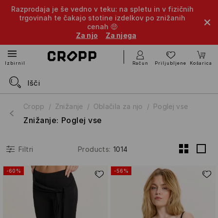
Razprodaja je še vedno v teku: na spletu in v fizičnih
trgovinah te čakajo stotine izdelkov po znižanih
cenah 🤑
Za njo
Za njega
Račun
Priljubljene
Košarica
Izbirnik
Cropp
Znižanje
Oblačila za njo
Poglej vse
Znižanje: Poglej vse
Products
:
1014
Filtri
-60%
-56%