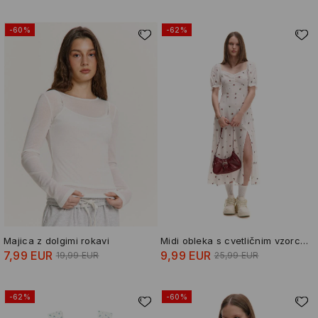
-60%
-62%
Majica z dolgimi rokavi
Midi obleka s cvetličnim vzorcem
7,99 EUR
9,99 EUR
19,99 EUR
25,99 EUR
-62%
-60%