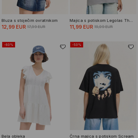
Bluza s stoječim ovratnikom
Majica s potiskom Legolas The Lord of the Rings
12,99 EUR
11,99 EUR
17,99 EUR
19,99 EUR
-60%
-50%
Bela obleka
Črna majica s potiskom Scream