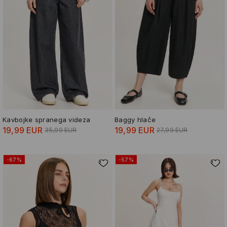
Kavbojke spranega videza
Baggy hlače
19,99 EUR
19,99 EUR
35,99 EUR
27,99 EUR
-67%
-57%