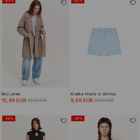
-63%
-62%
Bež jarek
Kratke hlače iz džinsa
15,99 EUR
9,99 EUR
42,99 EUR
25,99 EUR
-56%
-38%