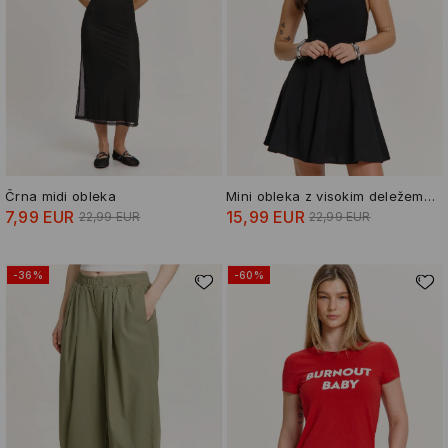
Črna midi obleka
Mini obleka z visokim deležem viskoze
7,99 EUR
15,99 EUR
22,99 EUR
22,99 EUR
-36%
-60%