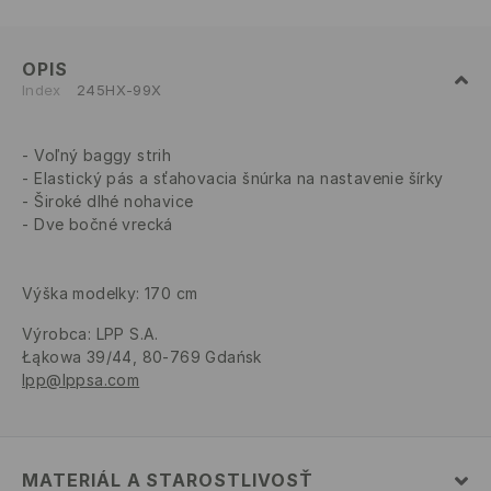
OPIS
Index
245HX-99X
Voľný baggy strih
Elastický pás a sťahovacia šnúrka na nastavenie šírky
Široké dlhé nohavice
Dve bočné vrecká
Výška modelky: 170 cm
Výrobca
:
LPP S.A.
Łąkowa 39/44, 80-769 Gdańsk
lpp@lppsa.com
MATERIÁL A STAROSTLIVOSŤ