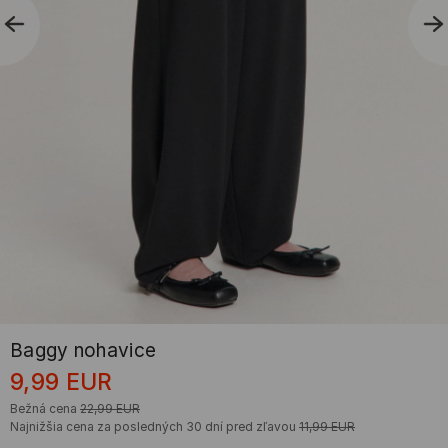
Baggy nohavice
9,99
EUR
Bežná cena
22,99
EUR
Najnižšia cena za posledných 30 dní pred zľavou
11,99
EUR