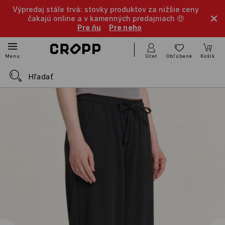
Výpredaj stále trvá: stovky produktov za nižšie ceny
čakajú online a v kamenných predajniach 🤑
Pre ňu
Pre neho
Účet
Obľúbené
Košík
Menu