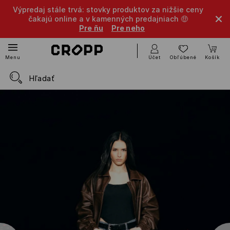
Výpredaj stále trvá: stovky produktov za nižšie ceny
čakajú online a v kamenných predajniach 🤑
Pre ňu
Pre neho
Účet
Obľúbené
Košík
Menu