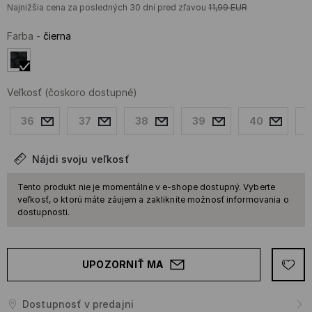
Najnižšia cena za posledných 30 dní pred zľavou
11,99
EUR
Farba
-
čierna
Veľkosť
(čoskoro dostupné)
36
37
38
39
40
Nájdi svoju veľkosť
Tento produkt nie je momentálne v e-shope dostupný. Vyberte
veľkosť, o ktorú máte záujem a zakliknite možnosť informovania o
dostupnosti.
UPOZORNIŤ MA
Dostupnosť v predajni