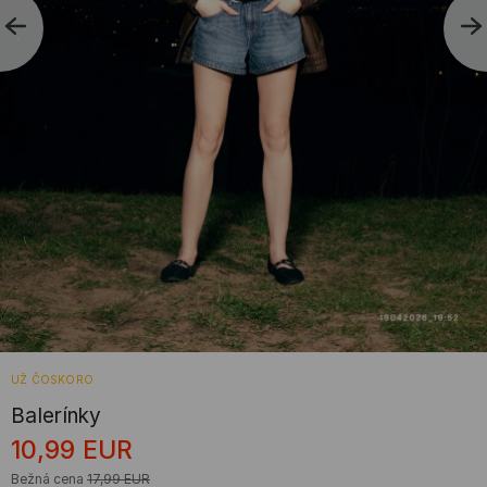
UŽ ČOSKORO
Balerínky
10,99
EUR
Bežná cena
17,99
EUR