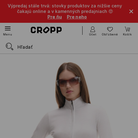
Výpredaj stále trvá: stovky produktov za nižšie ceny
čakajú online a v kamenných predajniach 🤑
Pre ňu
Pre neho
Účet
Obľúbené
Košík
Menu