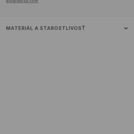
lpp@lppsa.com
MATERIÁL A STAROSTLIVOSŤ
PRVÝ MATERIÁL
:
95% BAVLNA, 5% ELASTAN
VÝROBOK SA NESMIE BIELIŤ
ŽEHLIŤ PRI MAX. 110°C - BEZ PARY
ŽEHLIŤ NARUBY
PRAŤ V PRÁČKE, MAX. TEPLOTA 30°C, VEĽMI
ŠETRNÝ PROGRAM
NEČISTIŤ CHEMICKY
VÝROBOK SA NESMIE SUŠIŤ V BUBNOVEJ SUŠIČKE