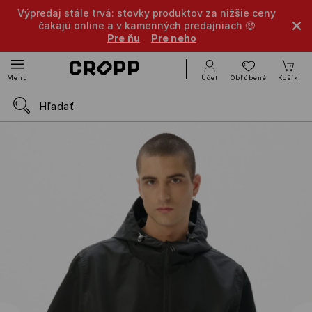
Výpredaj stále trvá: stovky produktov za nižšie ceny
čakajú online a v kamenných predajniach 🤑
Pre ňu
Pre neho
Účet
Obľúbené
Košík
Menu