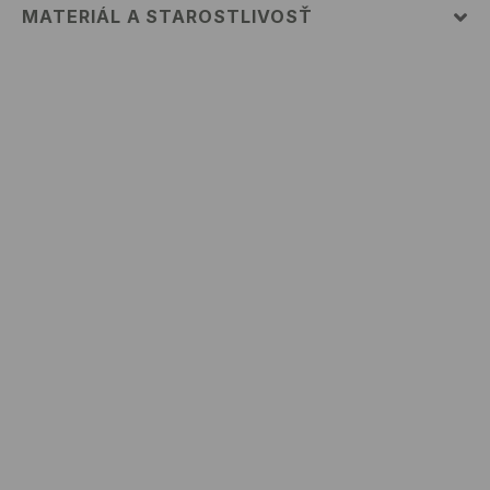
MATERIÁL A STAROSTLIVOSŤ
PRVÝ MATERIÁL
:
100% POLYESTER
PRVÁ PODŠÍVKA
:
100% POLYESTER
VÝROBOK SA NESMIE BIELIŤ
NEŽEHLIŤ
PRAŤ V PRÁČKE, MAX. TEPLOTA 30°C, ŠETRNÝ
PROGRAM
NEČISTIŤ CHEMICKY
VÝROBOK SA NESMIE SUŠIŤ V BUBNOVEJ SUŠIČKE