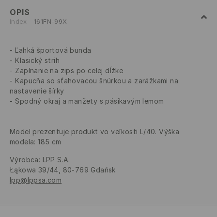
OPIS
Index
161FN-99X
Ľahká športová bunda
Klasický strih
Zapínanie na zips po celej dĺžke
Kapucňa so sťahovacou šnúrkou a zarážkami na
nastavenie šírky
Spodný okraj a manžety s pásikavým lemom
Model prezentuje produkt vo veľkosti L/40. Výška
modela: 185 cm
Výrobca
:
LPP S.A.
Łąkowa 39/44, 80-769 Gdańsk
lpp@lppsa.com