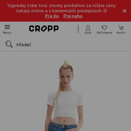
Výpredaj stále trvá: stovky produktov za nižšie ceny
čakajú online a v kamenných predajniach 🤑
Pre ňu
Pre neho
Účet
Obľúbené
Košík
Menu