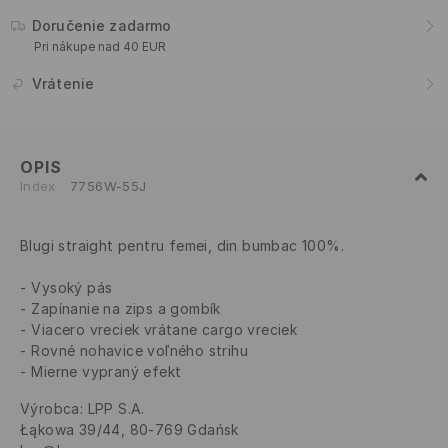
Doručenie zadarmo
Pri nákupe nad 40 EUR
Vrátenie
OPIS
Index
7756W-55J
Blugi straight pentru femei, din bumbac 100%.
Vysoký pás
Zapínanie na zips a gombík
Viacero vreciek vrátane cargo vreciek
Rovné nohavice voľného strihu
Mierne vypraný efekt
Výrobca
:
LPP S.A.
Łąkowa 39/44, 80-769 Gdańsk