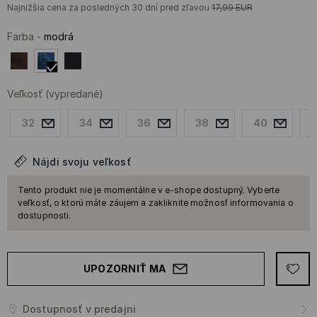
Najnižšia cena za posledných 30 dní pred zľavou
17,99
EUR
Farba
-
modrá
Veľkosť
(vypredané)
32
34
36
38
40
Nájdi svoju veľkosť
Tento produkt nie je momentálne v e-shope dostupný. Vyberte
veľkosť, o ktorú máte záujem a zakliknite možnosť informovania o
dostupnosti.
UPOZORNIŤ MA
Dostupnosť v predajni