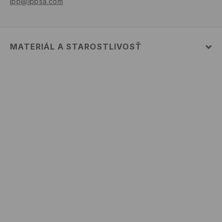
lpp@lppsa.com
MATERIÁL A STAROSTLIVOSŤ
Vrchný materiál
:
100% BAVLNA
PRAŤ V PRÁČKE, MAX. TEPLOTA 30°C, ŠETRNÝ
PROGRAM
VÝROBOK SA NESMIE BIELIŤ
VÝROBOK SA NESMIE SUŠIŤ V BUBNOVEJ SUŠIČKE
ŽEHLIŤ PRI MAX. 110°C - BEZ PARY
NEČISTIŤ CHEMICKY