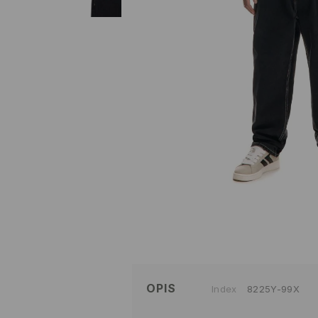
OPIS
Index
8225Y-99X