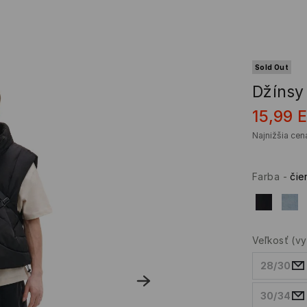
Sold Out
Džínsy
15,99
Najnižšia cen
Farba
-
čie
Veľkosť
(v
28/30
30/34