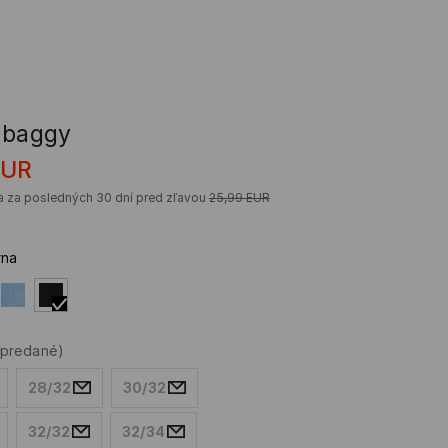
 baggy
EUR
a za posledných 30 dní pred zľavou
25,99
EUR
rna
ypredané)
28/32
30/32
32/32
32/34