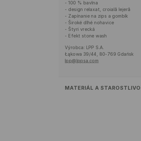
100 % bavlna
design relaxat, croială lejeră
Zapínanie na zips a gombík
Široké dlhé nohavice
Štyri vrecká
Efekt stone wash
Výrobca
:
LPP S.A.
Łąkowa 39/44, 80-769 Gdańsk
lpp@lppsa.com
MATERIÁL A STAROSTLIV
PRVÝ MATERIÁL
:
100% BAVLNA
VÝROBOK SA NESMIE BIELIŤ
ŽEHLIŤ PRI MAX. 110°C - BE