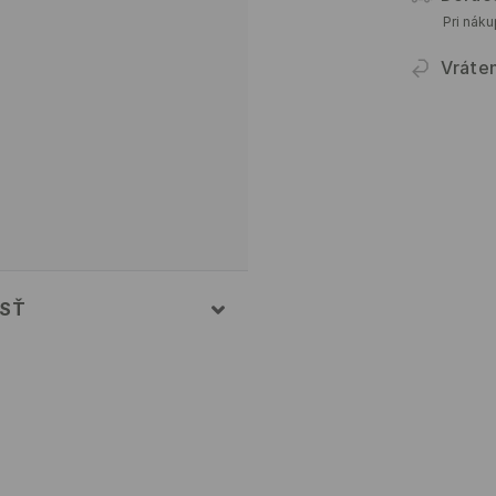
Pri nák
Vráte
OSŤ
Z PARY