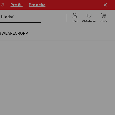
 🤑
Pre ňu
Pre neho
Účet
Obľúbené
Košík
#WEARECROPP