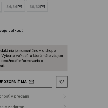
34/34
36/32
svoju veľkosť
dukt nie je momentálne v e-shope
 Vyberte veľkosť, o ktorú máte záujem
ite možnosť informovania o
ti.
UPOZORNIŤ MA
nosť v predajni
enie zadarmo