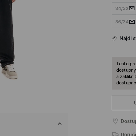
34/32
36/34
Nájdi 
Tento pro
dostupný.
a zaklikn
dostupnos
Dostup
Doruč