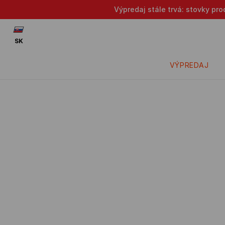
Výpredaj stále trvá: stovky pr
SK
VÝPREDAJ