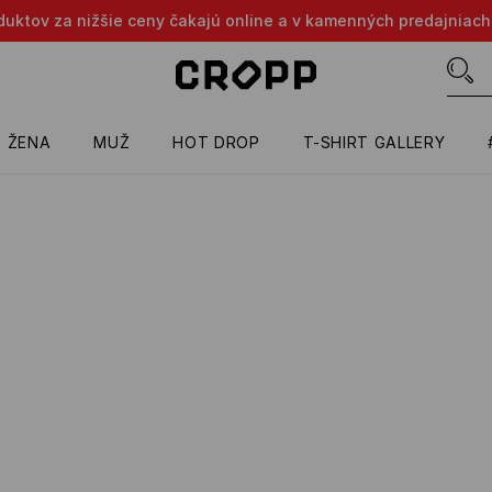
oduktov za nižšie ceny čakajú online a v kamenných predajniach
ŽENA
MUŽ
HOT DROP
T-SHIRT GALLERY