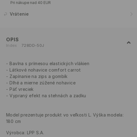
Pri nákupe nad 40 EUR
Vrátenie
OPIS
Index
728DD-50J
Bavlna s prímesou elastických vlákien
Látkové nohavice comfort carrot
Zapínanie na zips a gombík
Dlhé a mierne zúžené nohavice
Päť vreciek
Vypraný efekt na stehnách a zadku
Model prezentuje produkt vo veľkosti L. Výška modela:
180 cm
Výrobca
:
LPP S.A.