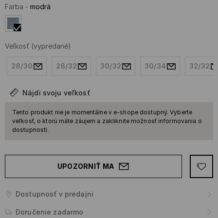
Farba
-
modrá
Veľkosť
(vypredané)
28/30
28/32
30/32
30/34
32/32
Nájdi svoju veľkosť
Tento produkt nie je momentálne v e-shope dostupný. Vyberte
veľkosť, o ktorú máte záujem a zakliknite možnosť informovania o
dostupnosti.
UPOZORNIŤ MA
Dostupnosť v predajni
Doručenie zadarmo