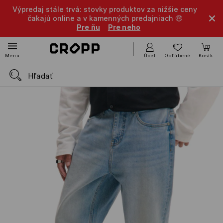
Výpredaj stále trvá: stovky produktov za nižšie ceny
čakajú online a v kamenných predajniach 🤑
Pre ňu
Pre neho
Účet
Obľúbené
Košík
Menu