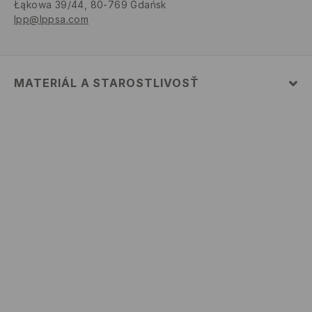
Łąkowa 39/44, 80-769 Gdańsk
lpp@lppsa.com
MATERIÁL A STAROSTLIVOSŤ
PRVÝ MATERIÁL
:
1% ELASTAN, 99% BAVLNA
VÝROBOK SA NESMIE BIELIŤ
ŽEHLIŤ PRI MAX. 110°C - BEZ PARY
PRAŤ V PRÁČKE, MAX. TEPLOTA 30°C, ŠETRNÝ
PROGRAM
VÝROBOK PRAŤ SAMOSTATNE ALEBO S PODOBNÝMI
FARBAMI
NEČISTIŤ CHEMICKY