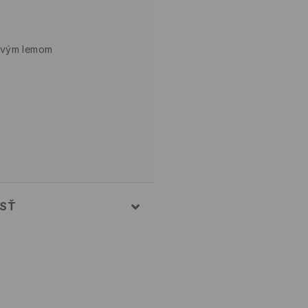
i
avým lemom
OSŤ