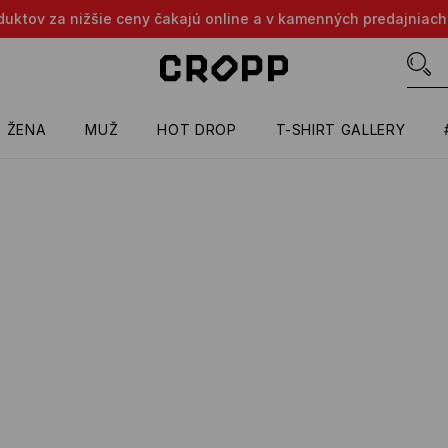
oduktov za nižšie ceny čakajú online a v kamenných predajniach
ŽENA
MUŽ
HOT DROP
T-SHIRT GALLERY