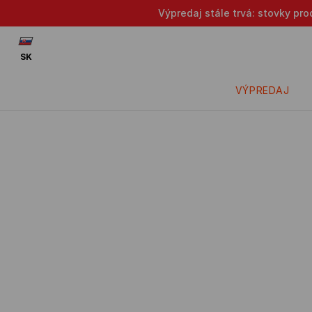
Výpredaj stále trvá: stovky pr
SK
VÝPREDAJ