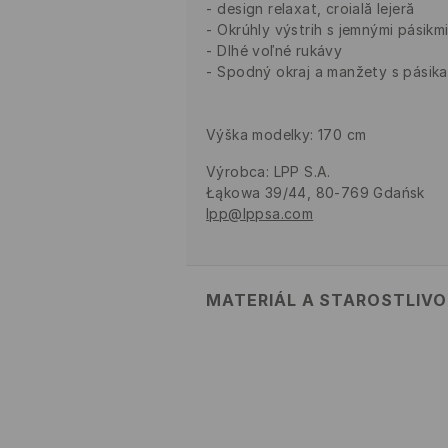
design relaxat, croială lejeră
Okrúhly výstrih s jemnými pásikm
Dlhé voľné rukávy
Spodný okraj a manžety s pásik
Výška modelky: 170 cm
Výrobca
:
LPP S.A.
Łąkowa 39/44, 80-769 Gdańsk
lpp@lppsa.com
MATERIÁL A STAROSTLIV
PRVÝ MATERIÁL
:
100% AKRYL
VÝROBOK SA NESMIE BIELIŤ