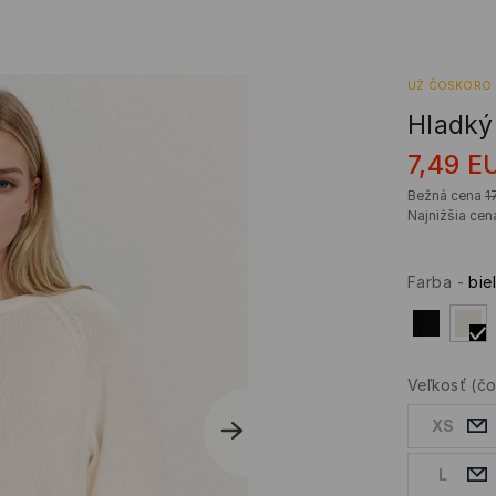
UŽ ČOSKORO
Hladký
7,49
E
Bežná cena
1
Najnižšia cen
Farba
-
bie
Veľkosť
(č
XS
L