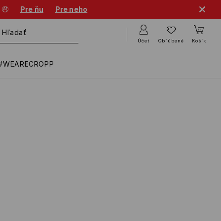
 🤑
Pre ňu
Pre neho
Účet
Obľúbené
Košík
#WEARECROPP