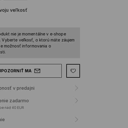
svoju veľkosť
dukt nie je momentálne v e-shope
 Vyberte veľkosť, o ktorú máte záujem
ite možnosť informovania o
ti.
UPOZORNIŤ MA
nosť v predajni
enie zadarmo
upe nad 40 EUR
nie