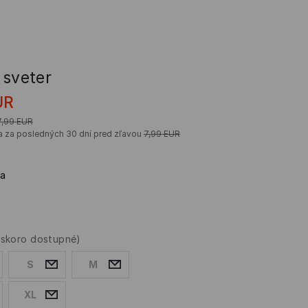
 sveter
UR
7,99
EUR
a za posledných 30 dní pred zľavou
7,99
EUR
la
oskoro dostupné)
S
M
XL