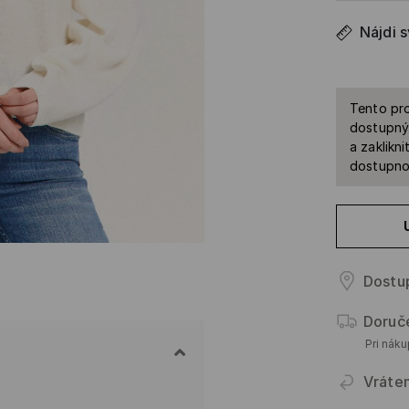
Nájdi 
Tento pro
dostupný.
a zaklikn
dostupnos
Dostup
Doruč
Pri nák
Vráte